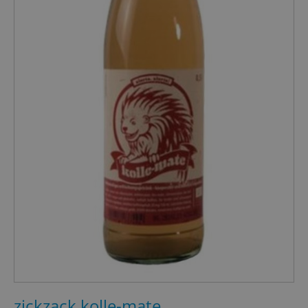
zickzack kolle-mate