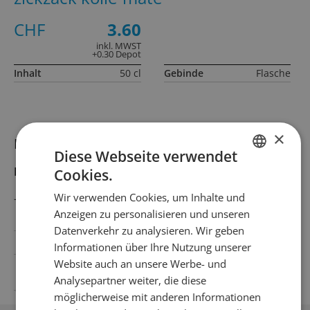
CHF
3.60
inkl. MWST
+0.30 Depot
Inhalt
50 cl
Gebinde
Flasche
×
Informationen zum Produkt
Diese Webseite verwendet
Produktbeschreibung
Cookies.
GERMAN
Wir verwenden Cookies, um Inhalte und
–
FRENCH
Anzeigen zu personalisieren und unseren
Datenverkehr zu analysieren. Wir geben
Land
Deutschland
Informationen über Ihre Nutzung unserer
Website auch an unsere Werbe- und
Angaben zu
Ernährungswerten
Analysepartner weiter, die diese
möglicherweise mit anderen Informationen