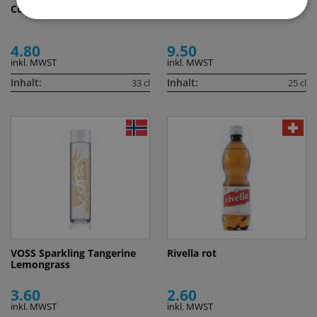
Cold Mate
Monin Sirup Blue Curaçao
4.80
9.50
inkl. MWST
inkl. MWST
Inhalt:
Inhalt:
33 cl
25 cl
VOSS Sparkling Tangerine
Rivella rot
Lemongrass
3.60
2.60
inkl. MWST
inkl. MWST