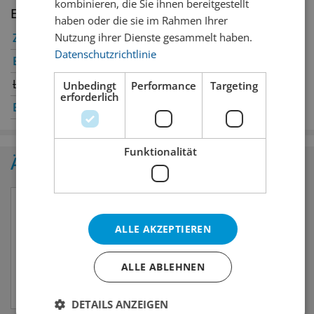
kombinieren, die Sie ihnen bereitgestellt
Erhältlich in den Filialen
haben oder die sie im Rahmen Ihrer
Nutzung ihrer Dienste gesammelt haben.
Zürich
✔
Winterthur
Datenschutzrichtlinie
Bern
✔
Genève
Luzern
Oerlikon
✔
Unbedingt
Performance
Targeting
erforderlich
Basel
✔
St. Gallen
✔
Funktionalität
Ähnliche Produkte
ALLE AKZEPTIEREN
ALLE ABLEHNEN
DETAILS ANZEIGEN