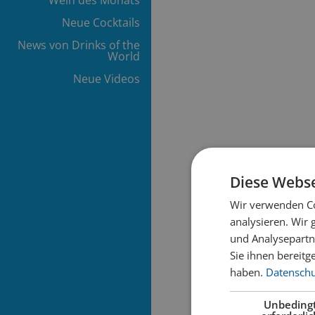
Neue Cocktails
News von Drinks of the
World
Neue Videos
Diese Webse
Wir verwenden Co
analysieren. Wir
und Analysepartn
Sie ihnen bereitg
haben.
Datenschut
Unbeding