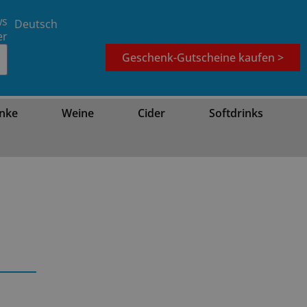
ws
Deutsch
er
Geschenk-Gutscheine kaufen >
nke
Weine
Cider
Softdrinks