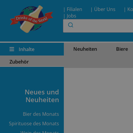
| Filialen
| Über Uns
| Ko
| Jobs
Neuheiten
Biere
Inhalte
Zubehör
Neues und
Neuheiten
Bier des Monats
Spirituose des Monats
Wein des Monats