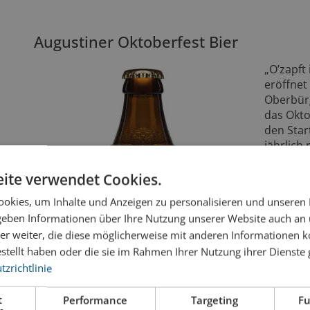
Augustiner Oktoberfest Bier
„O’zapft
eröffne
Oberbürg
das Okto
den Star
jährlich
Besucher
Traditio
ite verwendet Cookies.
Bierkult
okies, um Inhalte und Anzeigen zu personalisieren und unseren
lassen.
 geben Informationen über Ihre Nutzung unserer Website auch an
Volksfes
er weiter, die diese möglicherweise mit anderen Informationen k
Betriebs
von Mün
estellt haben oder die sie im Rahmen Ihrer Nutzung ihrer Dienst
Traditio
zrichtlinie
ausgesc
Genauer 
t
Performance
Targeting
Fu