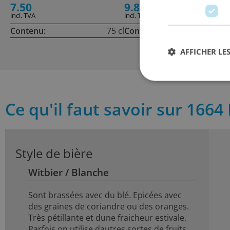
7.50
9.80
+ 10.00 De
incl. TVA
incl. TVA
Contenu:
75 cl
Contenu:
100
AFFICHER LES
Ce qu'il faut savoir sur 1664
Style de bière
Witbier / Blanche
Sont brassées avec du blé. Epicées avec
des graines de coriandre ou des oranges.
Très pétillante et dune fraicheur estivale.
Parfois on utilise dautres sortes de fruits.