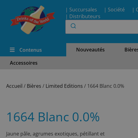
| Succursales
| Société
| 
| Distributeurs
Nouveautés
Bière
Contenus
Accessoires
Accueil
/
Bières
/
Limited Editions
/ 1664 Blanc 0.0%
1664 Blanc 0.0%
Jaune pâle, agrumes exotiques, pétillant et