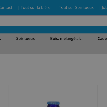
Contact
| Tout sur la bière
| Tout sur Spiritueux
| Jo
s
Spiritueux
Bois. melangè alc.
Cade