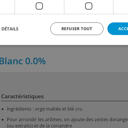
6.40
4.30
pot
incl. TVA
incl. TVA
 cl
Contenu:
37 cl
Contenu:
33 
 DÉTAILS
REFUSER TOUT
ACC
 Blanc 0.0%
Caractéristiques
Ingrédients : orge maltée et blé cru
Pour arrondir les arômes, on ajoute des zestes dorange
(ou extraits) et de la coriandre