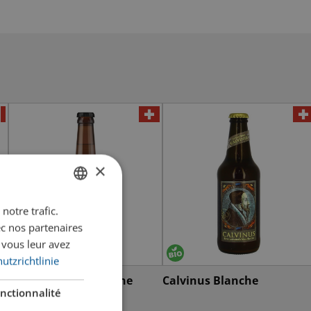
×
notre trafic.
GERMAN
ec nos partenaires
FRENCH
 vous leur avez
utzrichtlinie
Nébuleuse Moonshine
Calvinus Blanche
nctionnalité