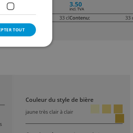
5.50
3.50
incl. TVA
incl. TVA
cl
Contenu:
33 cl
Contenu:
33 
EPTER TOUT
Couleur du style de bière
jaune très clair à clair
s