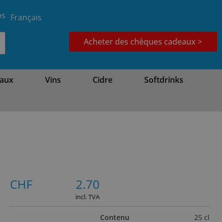
bs
Français
Acheter des chèques cadeaux >
aux
Vins
Cidre
Softdrinks
CHF
2.70
incl. TVA
Contenu
25 cl