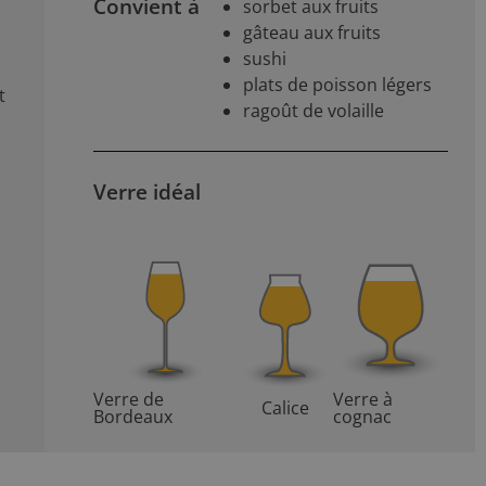
Convient à
sorbet aux fruits
gâteau aux fruits
sushi
plats de poisson légers
t
ragoût de volaille
Verre idéal
Verre de
Verre à
Calice
Bordeaux
cognac