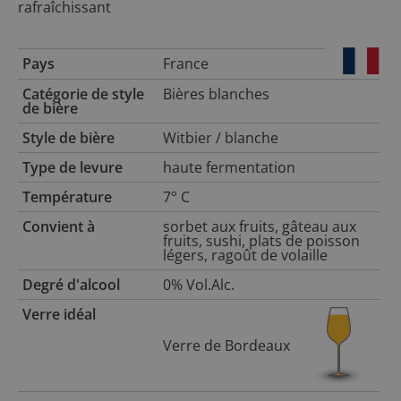
rafraîchissant
Pays
France
Catégorie de style
Bières blanches
de bière
Style de bière
Witbier / blanche
Type de levure
haute fermentation
Température
7° C
Convient à
sorbet aux fruits, gâteau aux
fruits, sushi, plats de poisson
légers, ragoût de volaille
Degré d'alcool
0% Vol.Alc.
Verre idéal
Verre de Bordeaux