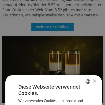
benannt. Heute zählt der B-52 zu einem der beliebtesten
Shot-Cocktails der Welt. Vom B-52 gibt es mehrere
Variationen, wie beispielsweise den B-54 mit Amaretto.
weitere Cocktails >
×
Diese Webseite verwendet
Cookies.
GERMAN
Wir verwenden Cookies, um Inhalte und
FRENCH