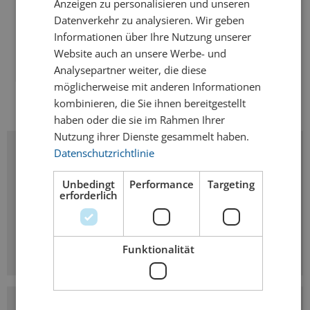
Anzeigen zu personalisieren und unseren
Zutaten
Datenverkehr zu analysieren. Wir geben
Informationen über Ihre Nutzung unserer
2
cl
Likör • Kaffee
Website auch an unsere Werbe- und
Analysepartner weiter, die diese
2
cl
Likör • Irish Cream
möglicherweise mit anderen Informationen
2
cl
Likör • Tripple Sec > 35%
kombinieren, die Sie ihnen bereitgestellt
Vol.Alc
haben oder die sie im Rahmen Ihrer
Nutzung ihrer Dienste gesammelt haben.
Zubereitung
Datenschutzrichtlinie
Unbedingt
Performance
Targeting
Alle Zutaten im Kühlschrank oder in Eiswasser
erforderlich
vorkühlen, bis sie eiskalt sind. Zutaten in dieser
Reihenfolge sehr vorsichtig in ein hohes Shot-Glas
giessen: 1. Kaffee Likör – 2. Irish Cream – 3. Tripple
Sec mit über 35% Alkohol. Es braucht etwas Übung.
Funktionalität
Glas:
Shot Glas