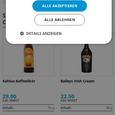
ALLE AKZEPTIEREN
Spirituosen und Bitters für diesen
ALLE ABLEHNEN
Cocktail
DETAILS ANZEIGEN
Kahlua Kaffeelikör
Baileys Irish Cream
29.00
22.50
inkl. MWST
inkl. MWST
Inhalt:
Inhalt:
75 cl
70 cl