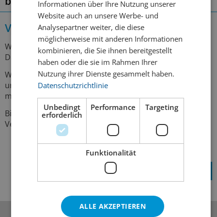
bis 100%
Informationen über Ihre Nutzung unserer
Website auch an unsere Werbe- und
Vielen Dank für Ihre Bewerbung!
Analysepartner weiter, die diese
möglicherweise mit anderen Informationen
Wir haben Ihre Unterlagen erfolgreich erhalten – vielen
kombinieren, die Sie ihnen bereitgestellt
Dank für Ihr Interesse an einer Mitarbeit bei uns.
haben oder die sie im Rahmen Ihrer
Nutzung ihrer Dienste gesammelt haben.
Wir prüfen Ihre Bewerbung nun sorgfältig und melden
uns in der Regel innerhalb von
1–2 Wochen
bei Ihnen
Datenschutzrichtlinie
mit einer Rückmeldung zu den nächsten Schritten.
Unbedingt
Performance
Targeting
Bis dahin danken wir Ihnen für Ihre Geduld und Ihr
erforderlich
Vertrauen.
Funktionalität
Zum nächsten Schritt >
ALLE AKZEPTIEREN