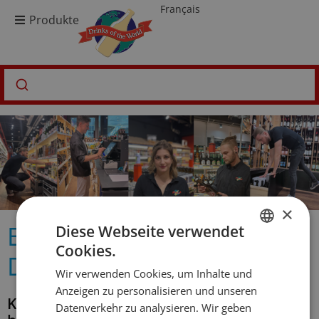
Français
Produkte
×
Bewerbungsprozess
Diese Webseite verwendet
Cookies.
GERMAN
Drinks of the World
Wir verwenden Cookies, um Inhalte und
FRENCH
Anzeigen zu personalisieren und unseren
Kundenberaterin / Kundenberater – 80%
Datenverkehr zu analysieren. Wir geben