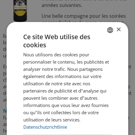
années suivantes.
Une belle compagne pour les soirées
encore fraîches de mars, ou comme
×
foodpairing avec de la viande de
Ce site Web utilise des
barbecue bien marinée, du vieux cheddar ou du gouda
bien mûr. Il convient également comme variante de
cookies
GERMAN
dessert avec un gâteau au chocolat, des brownies ou
Nous utilisons des cookies pour
une mousse au chocolat.
FRENCH
personnaliser le contenu, les publicités et
En apéritif, l’Old Engine Oil fonctionne comme ingrédient
analyser notre trafic. Nous partageons
pour le Black Velvet Drink. Remplir une flûte à
également des informations sur votre
champagne à moitié avec ce stout et remplir à moitié
utilisation de notre site avec nos
avec du champagne ou un Franciacorta sec. Les arômes
partenaires de publicité et d"analyse qui
de torréfaction de la bière se marient harmonieusement
peuvent les combiner avec d"autres
avec le champagne sec et donnent un apéritif raffiné.
informations que vous leur avez fournies
Notes de dégustation :
noir, quelques arômes de
ou qu"ils ont collectées lors de votre
fumée, pain grillé, notes de chocolat, noix, sec, élégante
utilisation de leurs services.
amertume de torréfaction, sensation veloutée et
Datenschutzrichtlinie
huileuse en bouche.