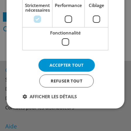
Strictement
Performance
Ciblage
nécessaires
Voir dans le webshop >
Cheers!
Fonctionnalité
ACCEPTER TOUT
Contacts
Succursales
REFUSER TOUT
Direction générale
AFFICHER LES DÉTAILS
Département du personnel
Contacts pour les distributeurs
Aide