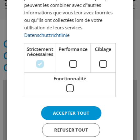
Contenu:
Contenu:
70 cl
70 cl
peuvent les combiner avec d"autres
informations que vous leur avez fournies
ou qu"ils ont collectées lors de votre
utilisation de leurs services.
Datenschutzrichtlinie
Ce qu'il faut savoir sur
Strictement
Performance
Ciblage
Cachaça Velho Barreiro
nécessaires
Gold
Fonctionnalité
Spiritueux-Catégorie
Différentes sortes
ACCEPTER TOUT
Outre les catégories courantes, il existe également de
nombreux vins ou eaux-de-vie renforcés qui ne
peuvent pas être classés. Cela peut être dû à un
REFUSER TOUT
mode ou à un lieu de production pas tout à fait