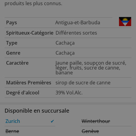
produits les plus connus.
Pays
Antigua-et-Barbuda
Spiritueux-Catégorie
Différentes sortes
Type
Cachaça
Genre
Cachaça
Caractère
Jaune paille, soupçon de sucré,
léger, fruits, sucre de canne,
banane
Matières Premières
sirop de sucre de canne
Degré d'alcool
39% Vol.Alc.
Disponible en succursale
Zurich
✔
Winterthour
Berne
Genève