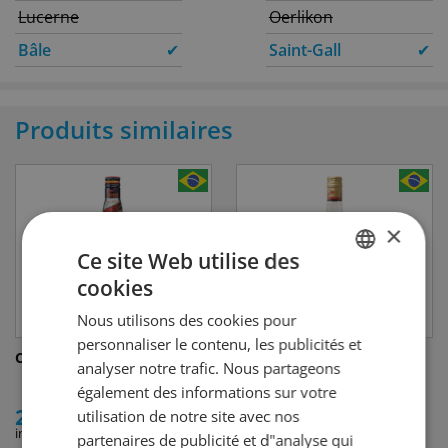
Lucerne
Oerlikon
Bâle
✔
Saint-Gall
✔
Produits similaires
×
Ce site Web utilise des
cookies
GERMAN
Nous utilisons des cookies pour
FRENCH
personnaliser le contenu, les publicités et
Cachaça PITÚ F70
Cachaça 51
analyser notre trafic. Nous partageons
également des informations sur votre
29.50
31.50
utilisation de notre site avec nos
incl. TVA
incl. TVA
partenaires de publicité et d"analyse qui