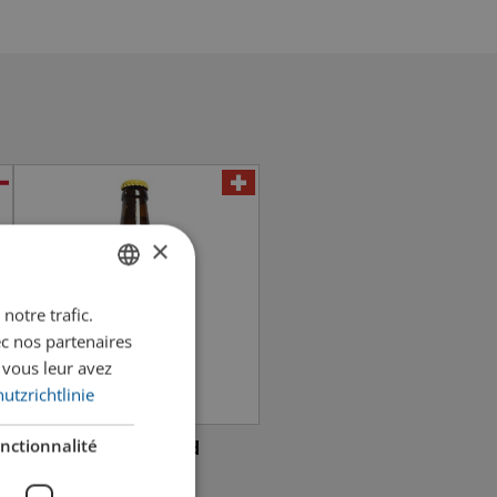
×
notre trafic.
GERMAN
ec nos partenaires
FRENCH
 vous leur avez
utzrichtlinie
nctionnalité
Chäller Bröi Irish Red