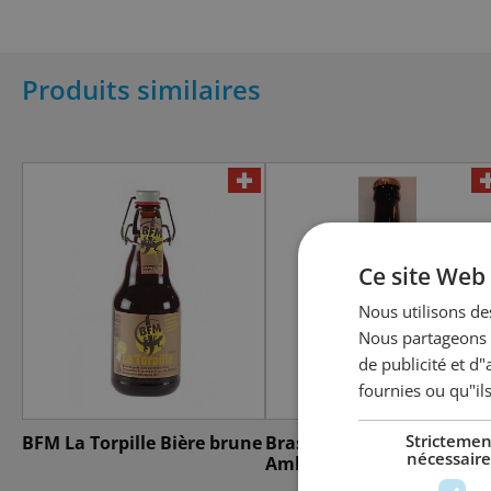
Produits similaires
Ce site Web 
Nous utilisons des
Nous partageons é
de publicité et d
fournies ou qu"ils
Strictemen
BFM La Torpille Bière brune
Brasserie du Molard
nécessaire
Ambrée