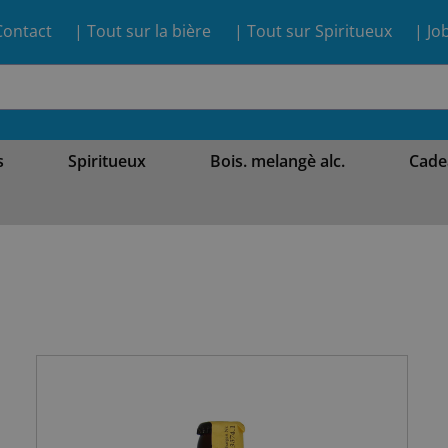
Contact
| Tout sur la bière
| Tout sur Spiritueux
| Jo
s
Spiritueux
Bois. melangè alc.
Cade