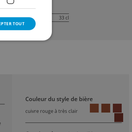
5.20
incl. TVA
cl
Contenu:
33 cl
EPTER TOUT
Couleur du style de bière
cuivre rouge à très clair
e