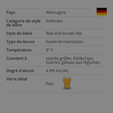
Pays
Allemagne
Catégorie de style
Ambrées
de bière
Style de bière
Red and brown Ale
Type de levure
haute fermentation
Température
9° C
Convient à
viande grillée, fish&chips,
huitres, gâteau aux légumes,
Degré d'alcool
4.9% Vol.Alc.
Verre idéal
Pint