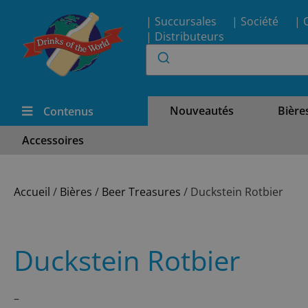
| Succursales
| Société
| 
| Distributeurs
Nouveautés
Bière
Contenus
Accessoires
Accueil
/
Bières
/
Beer Treasures
/ Duckstein Rotbier
Duckstein Rotbier
–