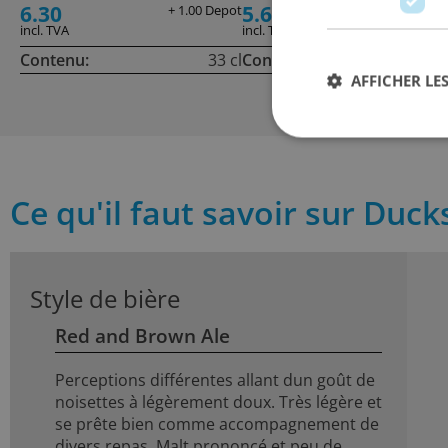
6.30
5.60
+ 1.00 Depot
incl. TVA
incl. TVA
Contenu:
33 cl
Contenu:
33
AFFICHER LES
Ce qu'il faut savoir sur Duck
Style de bière
Red and Brown Ale
Perceptions différentes allant dun goût de
noisettes à légèrement doux. Très légère et
se prête bien comme accompagnement de
divers repas. Malt prononcé et peu de