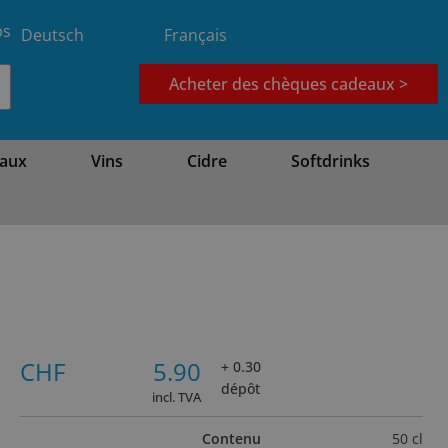
bs
Deutsch
Français
Acheter des chèques cadeaux >
aux
Vins
Cidre
Softdrinks
CHF
5.90
+ 0.30
dépôt
incl. TVA
Contenu
50 cl