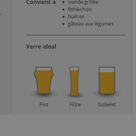
Convient à
viande grillée
fish&chips
.
huitres
gâteau aux légumes
Verre idéal
Pint
Flûte
Gobelet