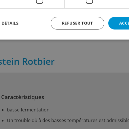
3.20
3.60
+ 0.30 Depot
incl. TVA
incl. TVA
 cl
Contenu:
33 cl
Contenu:
33 
 DÉTAILS
REFUSER TOUT
ACC
stein Rotbier
Caractéristiques
basse fermentation
Un trouble dû à des basses températures est admissibl