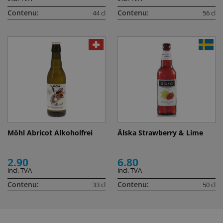
Contenu:
Contenu:
44 cl
56 cl
Möhl Abricot Alkoholfrei
Älska Strawberry & Lime
2.90
6.80
incl. TVA
incl. TVA
Contenu:
Contenu:
33 cl
50 cl