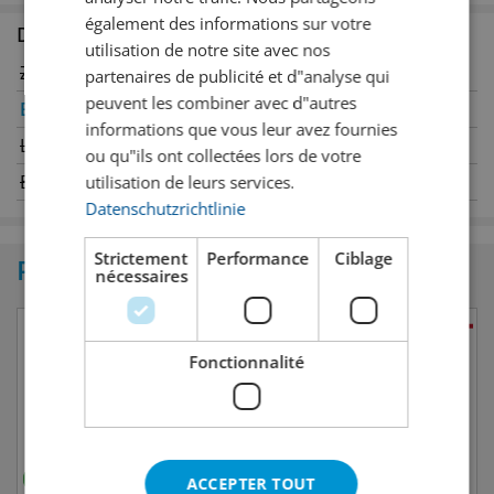
également des informations sur votre
Disponible en succursale
utilisation de notre site avec nos
Zurich
Winterthour
partenaires de publicité et d"analyse qui
peuvent les combiner avec d"autres
Berne
✔
Genève
informations que vous leur avez fournies
Lucerne
Oerlikon
ou qu"ils ont collectées lors de votre
Bâle
Saint-Gall
utilisation de leurs services.
Datenschutzrichtlinie
Strictement
Performance
Ciblage
Produits similaires
nécessaires
Fonctionnalité
ACCEPTER TOUT