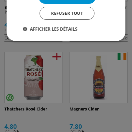
Bembel with Care Apfelwein
Samuel Smith Organic Cider
Pur
REFUSER TOUT
4.30
7.80
AFFICHER LES DÉTAILS
incl. TVA
incl. TVA
Contenu:
Contenu:
50 cl
55 cl
Thatchers Rosé Cider
Magners Cider
4.80
7.80
incl. TVA
incl. TVA