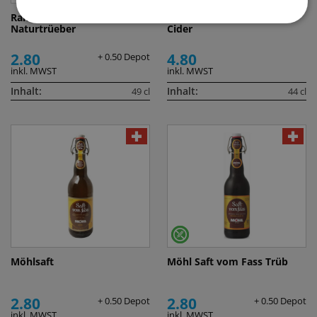
Ramseier Suure Moscht
Thatchers Blood Orange
Naturtrüeber
Cider
2.80
4.80
+ 0.50 Depot
inkl. MWST
inkl. MWST
Inhalt:
Inhalt:
49 cl
44 cl
Möhlsaft
Möhl Saft vom Fass Trüb
2.80
2.80
+ 0.50 Depot
+ 0.50 Depot
inkl. MWST
inkl. MWST