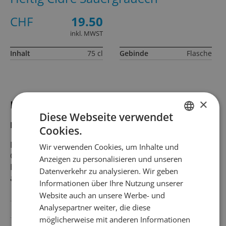
CHF
19.50
inkl. MWST
Inhalt
75 cl
Gebinde
Flasche
×
Informationen zum Produkt
Diese Webseite verwendet
Produktbeschreibung
Cookies.
GERMAN
Diese Abfüllung stammt aus einer Einzellage in
Wir verwenden Cookies, um Inhalte und
FRENCH
Ortschwaben bei Bern, von ungespritzten
Anzeigen zu personalisieren und unseren
Hochstammbäumen. Spontangärung mit
Datenverkehr zu analysieren. Wir geben
apfeleigenen Hefen. Ohne Zusätze, ohne Schwefel
Informationen über Ihre Nutzung unserer
Website auch an unsere Werbe- und
Analysepartner weiter, die diese
Alkoholgehalt
4.5% Vol.Alc.
möglicherweise mit anderen Informationen