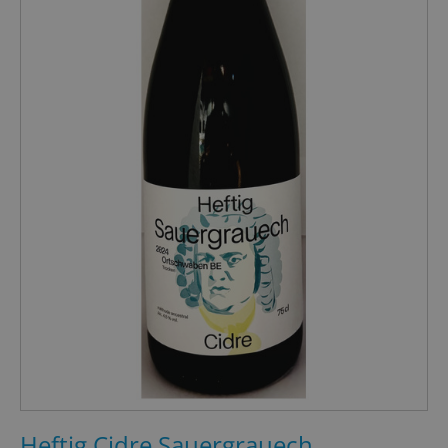
Heftig Cidre Sauergrauech