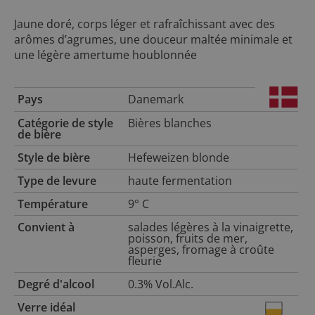
Jaune doré, corps léger et rafraîchissant avec des
arômes d’agrumes, une douceur maltée minimale et
une légère amertume houblonnée
Pays
Danemark
Catégorie de style
Bières blanches
de bière
Style de bière
Hefeweizen blonde
Type de levure
haute fermentation
Température
9° C
Convient à
salades légères à la vinaigrette,
poisson, fruits de mer,
asperges, fromage à croûte
fleurie
Degré d'alcool
0.3% Vol.Alc.
Verre idéal