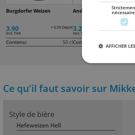
Strictemen
Burgdorfer Weizen
Andechser Weissbier Hell
nécessaire
3.90
3.20
+ 0.50 Depot
+ 0.30 De
incl. TVA
incl. TVA
Contenu:
50 cl
Contenu:
50
AFFICHER LES
Ce qu'il faut savoir sur Mikk
Style de bière
Hefeweizen Hell