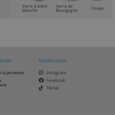
Verre à bière
Verre de
Coupe
blanche
Bourgogne
mande
Suivez-nous
e la jeunesse
Instagram
Facebook
e
ment
TikTok