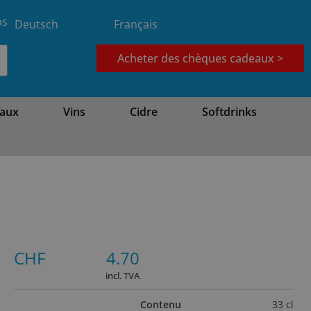
bs
Deutsch
Français
Acheter des chèques cadeaux >
aux
Vins
Cidre
Softdrinks
CHF
4.70
incl. TVA
Contenu
33 cl