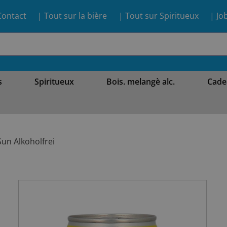
Contact
| Tout sur la bière
| Tout sur Spiritueux
| Jo
s
Spiritueux
Bois. melangè alc.
Cade
Sun Alkoholfrei