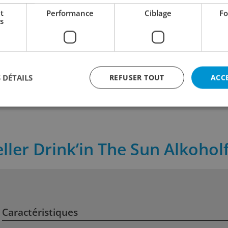
t
Performance
Ciblage
Fo
Docteur Gab's Winter
Appenzeller Weizen
s
5.50
3.50
pot
+ 0.50 Dep
incl. TVA
incl. TVA
 cl
Contenu:
33 cl
Contenu:
50 
 DÉTAILS
REFUSER TOUT
ACC
eller Drink’in The Sun Alkoholf
Caractéristiques