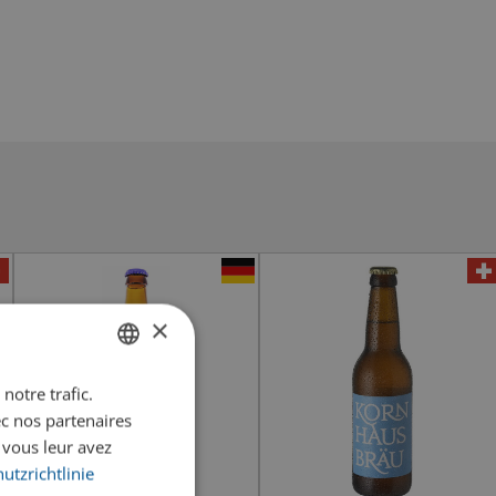
×
notre trafic.
GERMAN
ec nos partenaires
FRENCH
 vous leur avez
utzrichtlinie