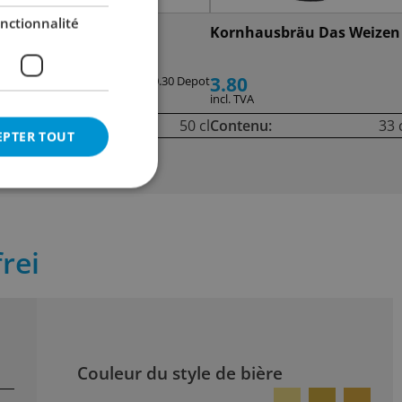
nctionnalité
Erdinger Weissbier
Kornhausbräu Das Weizen
alkoholfrei
3.20
3.80
ot
+ 0.30 Depot
incl. TVA
incl. TVA
cl
Contenu:
50 cl
Contenu:
33 
EPTER TOUT
rei
Couleur du style de bière