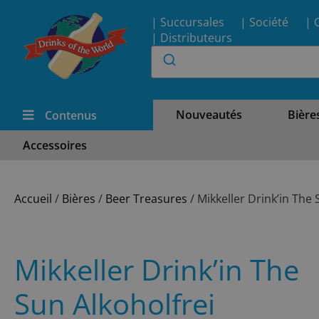
| Succursales
| Société
| 
| Distributeurs
Nouveautés
Bière
Contenus
Accessoires
Accueil
/
Bières
/
Beer Treasures
/ Mikkeller Drink’in The 
Mikkeller Drink’in The
Sun Alkoholfrei