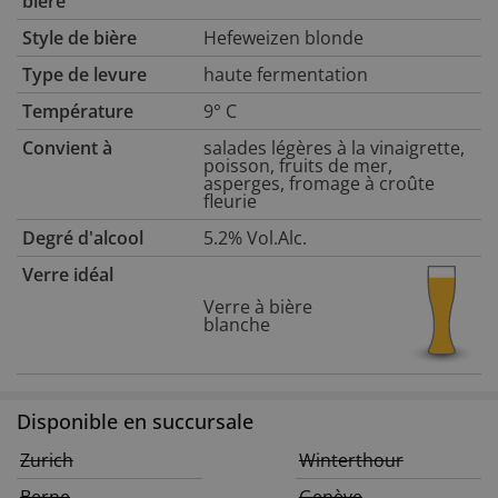
bière
Style de bière
Hefeweizen blonde
Type de levure
haute fermentation
Température
9° C
Convient à
salades légères à la vinaigrette,
poisson, fruits de mer,
asperges, fromage à croûte
fleurie
Degré d'alcool
5.2% Vol.Alc.
Verre idéal
Verre à bière
blanche
Disponible en succursale
Zurich
Winterthour
Berne
Genève