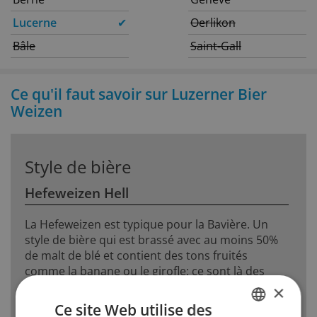
Lucerne
✔
Oerlikon
Bâle
Saint-Gall
Ce qu'il faut savoir sur Luzerner Bier
Weizen
Style de bière
Hefeweizen Hell
La Hefeweizen est typique pour la Bavière. Un
style de bière qui est brassé avec au moins 50%
de malt de blé et contient des tons fruités
comme la banane ou le girofle; ce sont là des
produits secondaires de la levure. Belle mousse
×
et riche.
Ce site Web utilise des