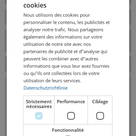
cookies
GERMAN
Nous utilisons des cookies pour
Type de levure
haute fermentation
FRENCH
personnaliser le contenu, les publicités et
analyser notre trafic. Nous partageons
également des informations sur votre
Catégorie de style
Bières blanches
de bière
utilisation de notre site avec nos
partenaires de publicité et d"analyse qui
peuvent les combiner avec d"autres
Température
9° C
informations que vous leur avez fournies
ou qu"ils ont collectées lors de votre
utilisation de leurs services.
Datenschutzrichtlinie
Caractéristiques
Strictement
Performance
Ciblage
Goût et odeur ; fruité et phénol
nécessaires
Les signes distinctifs phénoliques sont
souvent décrits ressemblant à du girofle ou
du muscat, mais peuvent être vanillés ou
Fonctionnalité
fumés