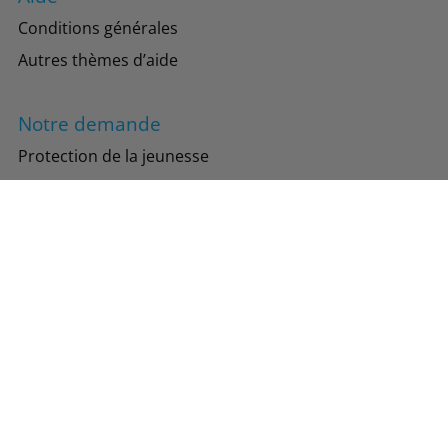
Conditions générales
Autres thèmes d’aide
Notre demande
Protection de la jeunesse
Protection de l’environnement
Suivez-nous
Instagram
Facebook
TikTok
Copyright 2026 Drinks of the World AG. Tous droits réservés.