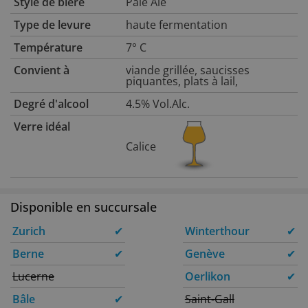
Style de bière
Pale Ale
Type de levure
haute fermentation
Température
7° C
Convient à
viande grillée, saucisses
piquantes, plats à lail,
Degré d'alcool
4.5% Vol.Alc.
Verre idéal
Calice
Disponible en succursale
Zurich
✔
Winterthour
✔
Berne
✔
Genève
✔
Lucerne
Oerlikon
✔
Bâle
✔
Saint-Gall