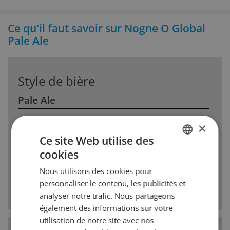
Ce qu'il faut savoir sur Nogne O Global
Pale Ale
Style de bière
Pale Ale
La Pale Ale est une bière à haute fermentation au
×
houblon prononcé. Les anglais voulaient une
Ce site Web utilise des
variante plus claire des Ales classiques. Ainsi le
cookies
malt choisit est plus clair et lamertume du
GERMAN
houblon plus prononcée. Des arômes comme la
Nous utilisons des cookies pour
FRENCH
résine et des notes dagrumes ainsi que de fruits
personnaliser le contenu, les publicités et
sharmonisent avec le corps de malt.
analyser notre trafic. Nous partageons
également des informations sur votre
utilisation de notre site avec nos