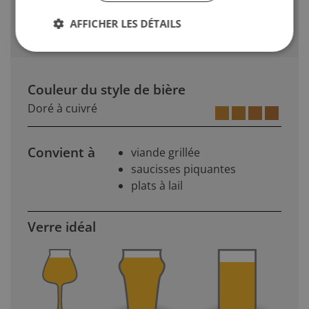
Trouble dû au froid si elle est servie fraiche
AFFICHER LES DÉTAILS
Couleur du style de bière
Doré à cuivré
Convient à
viande grillée
saucisses piquantes
plats à lail
Verre idéal