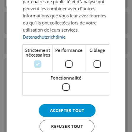
Type de levure
haute fermentation
partenaires de publicité et d"analyse qui
peuvent les combiner avec d"autres
informations que vous leur avez fournies
Catégorie de style
ou qu"ils ont collectées lors de votre
Pale Ale
de bière
utilisation de leurs services.
Datenschutzrichtlinie
Température
7° C
Strictement
Performance
Ciblage
nécessaires
Caractéristiques
Fonctionnalité
Amertume, goût et odeur de houblon moyen
à élevé
Corps : moyen
ACCEPTER TOUT
Goût et odeur de malt: faible à moyen, un
faible caractère de caramel est admissible
REFUSER TOUT
Notes dester fruité faibles à fortes