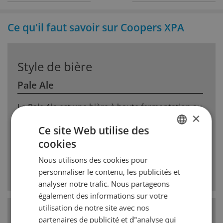
Ce qu'il faut savoir sur Coopers XPA
Style de bière
Pale Ale
La Pale Ale est une bière à haute fermentation au
×
houblon prononcé. Les anglais voulaient une
Ce site Web utilise des
variante plus claire des Ales classiques. Ainsi le
malt choisit est plus clair et lamertume du
cookies
GERMAN
houblon plus prononcée. Des arômes comme la
Nous utilisons des cookies pour
résine et des notes dagrumes ainsi que de fruits
FRENCH
personnaliser le contenu, les publicités et
sharmonisent avec le corps de malt.
analyser notre trafic. Nous partageons
également des informations sur votre
utilisation de notre site avec nos
Type de levure
haute fermentation
partenaires de publicité et d"analyse qui