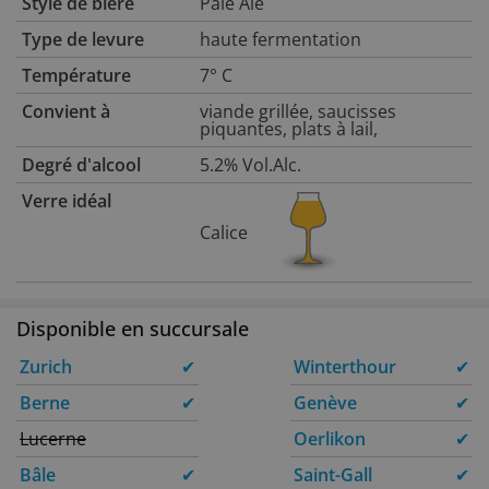
Style de bière
Pale Ale
Type de levure
haute fermentation
Température
7° C
Convient à
viande grillée, saucisses
piquantes, plats à lail,
Degré d'alcool
5.2% Vol.Alc.
Verre idéal
Calice
Disponible en succursale
Zurich
✔
Winterthour
✔
Berne
✔
Genève
✔
Lucerne
Oerlikon
✔
Bâle
✔
Saint-Gall
✔