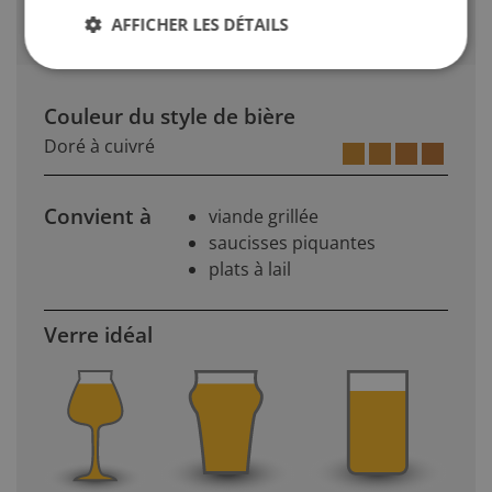
Trouble dû au froid si elle est servie fraiche
AFFICHER LES DÉTAILS
Couleur du style de bière
Doré à cuivré
Convient à
viande grillée
saucisses piquantes
plats à lail
Verre idéal