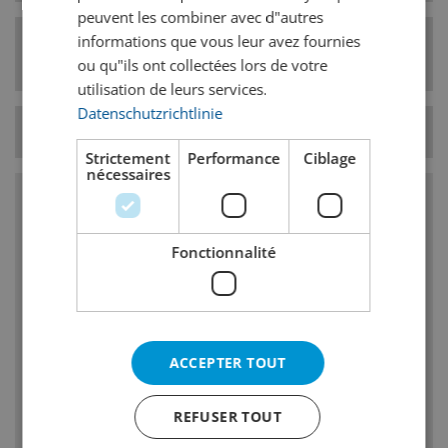
peuvent les combiner avec d"autres
informations que vous leur avez fournies
Catégorie de style
Pale Ale
de bière
ou qu"ils ont collectées lors de votre
utilisation de leurs services.
Datenschutzrichtlinie
Température
7° C
Strictement
Performance
Ciblage
nécessaires
Caractéristiques
Fonctionnalité
Amertume, goût et odeur de houblon moyen
à élevé
Corps : moyen
Goût et odeur de malt: faible à moyen, un
ACCEPTER TOUT
faible caractère de caramel est admissible
REFUSER TOUT
Notes dester fruité faibles à fortes