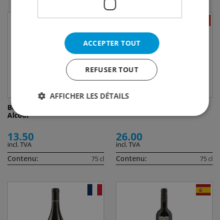
ACCEPTER TOUT
REFUSER TOUT
AFFICHER LES DÉTAILS
Bolero Vin Rouge sans
Maison Blanche Malbec
Alcool
13.50
26.00
incl. TVA
incl. TVA
Contenu:
Contenu:
75 cl
75 cl