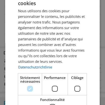
cookies
Type de vin
Vin rouge
GERMAN
Type de raisin
Pinot Noir
Nous utilisons des cookies pour
FRENCH
personnaliser le contenu, les publicités et
Température
16° C
analyser notre trafic. Nous partageons
Convient à
Tournedos, Chateaubriand, ris
également des informations sur votre
de veau, volaille
utilisation de notre site avec nos
Degré d'alcool
13% Vol.Alc.
partenaires de publicité et d"analyse qui
peuvent les combiner avec d"autres
informations que vous leur avez fournies
Disponible en succursale
ou qu"ils ont collectées lors de votre
Zurich
Winterthour
utilisation de leurs services.
Datenschutzrichtlinie
Berne
Genève
✔
Lucerne
Oerlikon
Strictement
Performance
Ciblage
nécessaires
Bâle
Saint-Gall
Fonctionnalité
Produits similaires