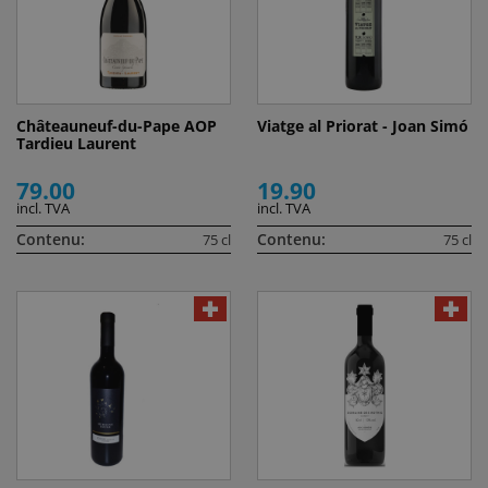
Châteauneuf-du-Pape AOP
Viatge al Priorat - Joan Simó
Tardieu Laurent
79.00
19.90
incl. TVA
incl. TVA
Contenu:
Contenu:
75 cl
75 cl