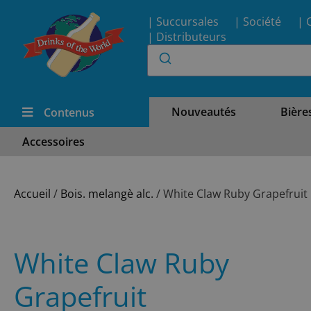
| Succursales
| Société
| 
| Distributeurs
Nouveautés
Bière
Contenus
Accessoires
Accueil
/
Bois. melangè alc.
/ White Claw Ruby Grapefruit
White Claw Ruby
Grapefruit