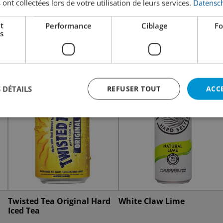
 ont collectées lors de votre utilisation de leurs services.
Datensch
t
Performance
Ciblage
Fo
s
 DÉTAILS
REFUSER TOUT
ACC
Twisted Tea Original Hard
White Claw Lime
Iced Tea