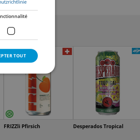
utzrichtlinie
nctionnalité
EPTER TOUT
FRIZZli Pfirsich
Desperados Tropical