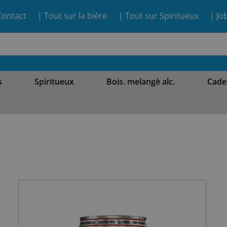
Contact
| Tout sur la bière
| Tout sur Spiritueux
| Jo
s
Spiritueux
Bois. melangè alc.
Cade