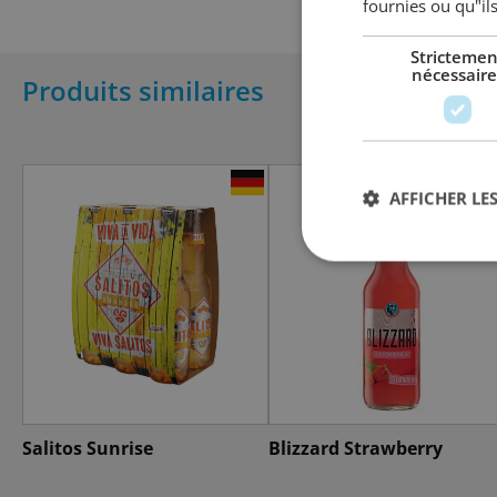
fournies ou qu"ils
Strictemen
nécessaire
Produits similaires
AFFICHER LES
Salitos Sunrise
Blizzard Strawberry