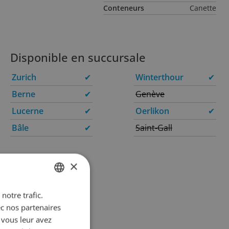
Conteneurs
Canette
Disponible en succursale
Zurich
✔
Winterthour
✔
Berne
✔
Genève
Lucerne
✔
Oerlikon
✔
Bâle
✔
Saint-Gall
×
notre trafic.
GERMAN
ec nos partenaires
FRENCH
 vous leur avez