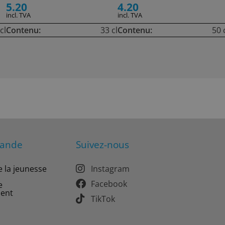
5.20
4.20
incl. TVA
incl. TVA
cl
Contenu:
33 cl
Contenu:
50 
mande
Suivez-nous
e la jeunesse
Instagram
Facebook
e
ment
TikTok