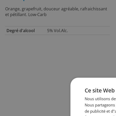
Orange, grapefruit, douceur agréable, rafraichissant
et pétillant. Low-Carb
Degré d'alcool
5% Vol.Alc.
Ce site Web 
Nous utilisons des
Nous partageons é
de publicité et d