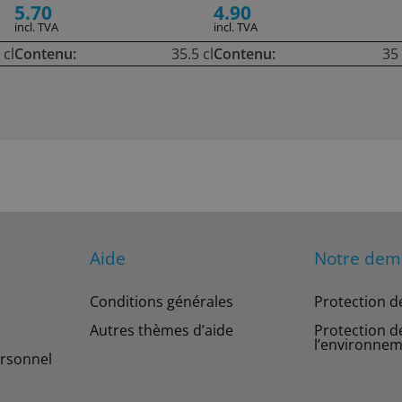
5.70
4.90
incl. TVA
incl. TVA
 cl
Contenu:
35.5 cl
Contenu:
35 
Aide
Notre de
Conditions générales
Protection d
Autres thèmes d’aide
Protection d
l’environne
rsonnel