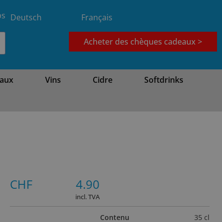
bs
Deutsch
Français
Acheter des chèques cadeaux >
aux
Vins
Cidre
Softdrinks
CHF
4.90
incl. TVA
Contenu
35 cl