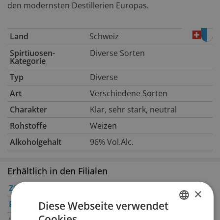
den modernsten Destillerien Europas.
Land
Schweiz
Spirtiuosen-
Diverse Sorten
Kategorie
Typ
Diverse
Art
Verschiedene Sorten
Charakter
Klar, sehr stark, neutral
Rohstoffe
Weizen
Alkoholgehalt
96% Vol.Alc.
Erhältlich in den Filialen
Zürich
✔
Winterthur
✔
×
Diese Webseite verwendet
Bern
✔
Genève
Cookies.