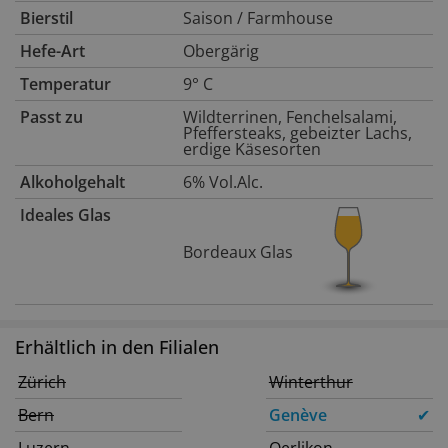
Bierstil
Saison / Farmhouse
Hefe-Art
Obergärig
Temperatur
9° C
Passt zu
Wildterrinen, Fenchelsalami,
Pfeffersteaks, gebeizter Lachs,
erdige Käsesorten
Alkoholgehalt
6% Vol.Alc.
Ideales Glas
Bordeaux Glas
Erhältlich in den Filialen
Zürich
Winterthur
Bern
Genève
✔
Luzern
Oerlikon