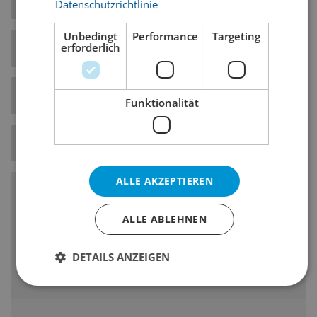
Datenschutzrichtlinie
Unbedingt
Performance
Targeting
erforderlich
Hefe-Art
Obergärig
Bierstil-Kategorie
Belgische Biere
Funktionalität
Temperatur
9° C
ALLE AKZEPTIEREN
Charakteristika
ALLE ABLEHNEN
Körper: aromatisch, trocken
DETAILS ANZEIGEN
vielschichtig, fordernd