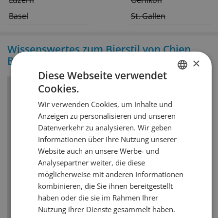
Basel
St. Gallen
Wissenswertes zum Bierstil von Chien
Bleu Pomelo
×
Diese Webseite verwendet
Cookies.
GERMAN
Bierstil
Wir verwenden Cookies, um Inhalte und
FRENCH
Saison / Farmhouse
Anzeigen zu personalisieren und unseren
Datenverkehr zu analysieren. Wir geben
Das Saison Bier stammt ursprünglich aus der
Informationen über Ihre Nutzung unserer
Wallonie (französischsprachiger Teil Belgiens)
Website auch an unsere Werbe- und
und wurde dort auf den Farmen in den
Analysepartner weiter, die diese
Wintermonaten eingebraut, kühl gelagert und
möglicherweise mit anderen Informationen
dann im Sommer von den Feldarbeitern
kombinieren, die Sie ihnen bereitgestellt
getrunken. Heutige Saisons sind in der Regel
haben oder die sie im Rahmen Ihrer
goldgelb und können durchaus bis zu 8 Vol.-%
Nutzung ihrer Dienste gesammelt haben.
Alkohol haben.