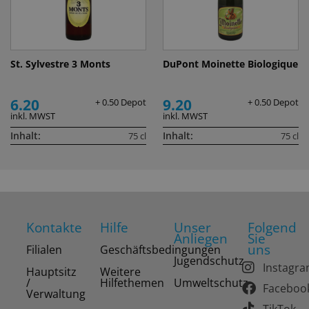
St. Sylvestre 3 Monts
DuPont Moinette Biologique
6.20
9.20
+ 0.50 Depot
+ 0.50 Depot
inkl. MWST
inkl. MWST
Inhalt:
Inhalt:
75 cl
75 cl
Kontakte
Hilfe
Unser
Folgend
Anliegen
Sie
uns
Filialen
Geschäftsbedingungen
Jugendschutz
Instagr
Hauptsitz
Weitere
/
Hilfethemen
Umweltschutz
Faceboo
Verwaltung