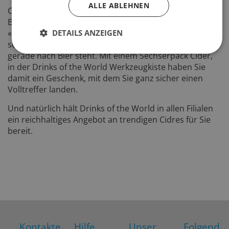
ALLE ABLEHNEN
Cidres erfreuen sich einer immer grösseren
Beliebtheit. Erfrischend, spritzig und mit dem
DETAILS ANZEIGEN
«gewissen Schuss». Nicht nur für Sommertage,
sondern auch dann, wenn einem der Sinn mal nicht
gerade nach Bier steht. Mit einem Sechserpack Cider,
in der Drinks of the World Werkzeugkiste haben Sie
damit ein Geschenk, mit dem Sie ganz sicher einen
Volltreffer landen.
Und natürlich hält Drinks of the World in allen Filialen
ein reichhaltiges Angebot an trendigen Cidres für Sie
bereit.
Kontakte
Hilfe
Unser
Folgend