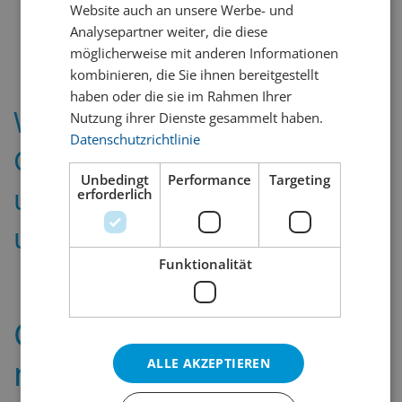
Website auch an unsere Werbe- und
Analysepartner weiter, die diese
möglicherweise mit anderen Informationen
kombinieren, die Sie ihnen bereitgestellt
haben oder die sie im Rahmen Ihrer
Weitere
Nutzung ihrer Dienste gesammelt haben.
Datenschutzrichtlinie
Geschenkmöglichkeiten
Unbedingt
Performance
Targeting
und Varianten finden Sie in
erforderlich
unseren Filialen.
Funktionalität
Cider – so viel mehr als
nur «Apfelgetränk»
ALLE AKZEPTIEREN