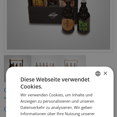
×
Diese Webseite verwendet
Cookies.
GERMAN
Cider – so viel mehr als nur
Wir verwenden Cookies, um Inhalte und
«Apfelgetränk»
FRENCH
Anzeigen zu personalisieren und unseren
CHF
Datenverkehr zu analysieren. Wir geben
0.00
Informationen über Ihre Nutzung unserer
inkl. MWST