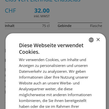
CHF
32.00
inkl. MWST
Inhalt
75 cl
Gebinde
Flasche
×
Diese Webseite verwendet
Informationen zum Produkt
Cookies.
GERMAN
Wir verwenden Cookies, um Inhalte und
Produktbeschreibung
FRENCH
Anzeigen zu personalisieren und unseren
Ein frischer, spontanvergorener Weisswein, der
Datenverkehr zu analysieren. Wir geben
unfiltriert abgefüllt wird. Clos Vert ist ein junges,
Informationen über Ihre Nutzung unserer
ökologisch ausgerichtetes Weingut in Biel, das Weine
Website auch an unsere Werbe- und
aus der markanten Steillage Eichholz am Bielersee
Analysepartner weiter, die diese
produziert
möglicherweise mit anderen Informationen
kombinieren, die Sie ihnen bereitgestellt
haben oder die sie im Rahmen Ihrer
Land
Schweiz