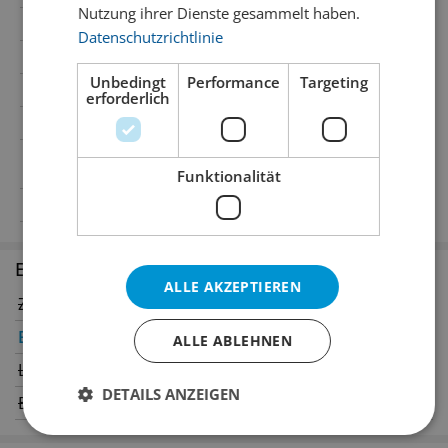
Nutzung ihrer Dienste gesammelt haben.
Region
Bielersee
Datenschutzrichtlinie
Wein-Art
Orange-/Naturwein, Pet Nat
Unbedingt
Performance
Targeting
Traubensorte
Chasselas
erforderlich
Temperatur
10° C
Passt zu
Apéro, heller Fisch, assortierte
Käseplatte
Funktionalität
Alkoholgehalt
11% Vol.Alc.
Erhältlich in den Filialen
ALLE AKZEPTIEREN
Zürich
Winterthur
Bern
✔
Genève
ALLE ABLEHNEN
Luzern
Oerlikon
DETAILS ANZEIGEN
Basel
St. Gallen