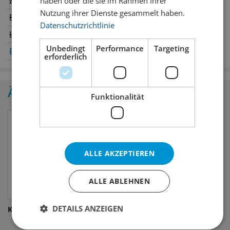
Zürich
Winterthur
haben oder die sie im Rahmen Ihrer
Nutzung ihrer Dienste gesammelt haben.
Bern
Genève
✔
Datenschutzrichtlinie
Luzern
Oerlikon
Unbedingt
Performance
Targeting
Basel
✔
St. Gallen
✔
erforderlich
Ähnliche Produkte
Funktionalität
ALLE AKZEPTIEREN
ALLE ABLEHNEN
DETAILS ANZEIGEN
Kids Drink Sponge Bob
Charlie's Organics Lemon
Soda