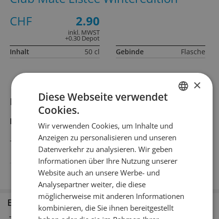
CHF
2.90
inkl. MWST
+0.30 Depot
Inhalt
50 cl
Gebinde
Flasche
×
Diese Webseite verwendet
Informationen zum Produkt
Cookies.
GERMAN
Produktbeschreibung
Wir verwenden Cookies, um Inhalte und
FRENCH
Anzeigen zu personalisieren und unseren
–
Datenverkehr zu analysieren. Wir geben
Informationen über Ihre Nutzung unserer
Land
Deutschland
Website auch an unsere Werbe- und
Analysepartner weiter, die diese
möglicherweise mit anderen Informationen
Erhältlich in den Filialen
kombinieren, die Sie ihnen bereitgestellt