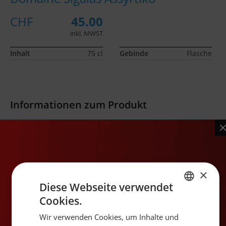
CHF
45.00
inkl. MWST
Inhalt
75 cl
Gebinde
Flasche
Informationen zum Produkt
Produktbeschreibung
In/Out: Zitrus, Pfirsich und florale Noten. Kraftvoll mit
salziger Mineralität, frischer Säure und langem Finish.
Exclusiv.
×
Diese Webseite verwendet
Land
Griechenland
Cookies.
GERMAN
Region
Santorini
Wir verwenden Cookies, um Inhalte und
FRENCH