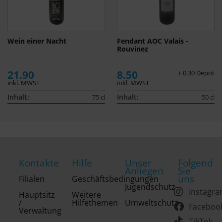
Wein einer Nacht
Fendant AOC Valais -
Rouvinez
21.90
8.50
+ 0.30 Depot
inkl. MWST
inkl. MWST
Inhalt:
Inhalt:
75 cl
50 cl
Kontakte
Hilfe
Unser
Folgend
Anliegen
Sie
uns
Filialen
Geschäftsbedingungen
Jugendschutz
Instagr
Hauptsitz
Weitere
/
Hilfethemen
Umweltschutz
Faceboo
Verwaltung
TikTok