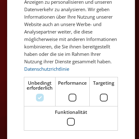
Anzeigen zu personalisieren und unseren
Wein-Art
Weisswein
Datenverkehr zu analysieren. Wir geben
Traubensorte
Assyrtiko 100%
Informationen über Ihre Nutzung unserer
Website auch an unsere Werbe- und
Temperatur
12° C
Analysepartner weiter, die diese
Passt zu
Meeresfrüchte, Fisch, Sushi,
möglicherweise mit anderen Informationen
mediterrane Küche
kombinieren, die Sie ihnen bereitgestellt
Alkoholgehalt
14% Vol.Alc.
haben oder die sie im Rahmen Ihrer
Angaben zu
Nutzung ihrer Dienste gesammelt haben.
Ernährungswerten
Datenschutzrichtlinie
Unbedingt
Performance
Targeting
Erhältlich in den Filialen
erforderlich
Zürich
Winterthur
✔
Bern
✔
Genève
✔
Funktionalität
Luzern
✔
Oerlikon
✔
Basel
✔
St. Gallen
✔