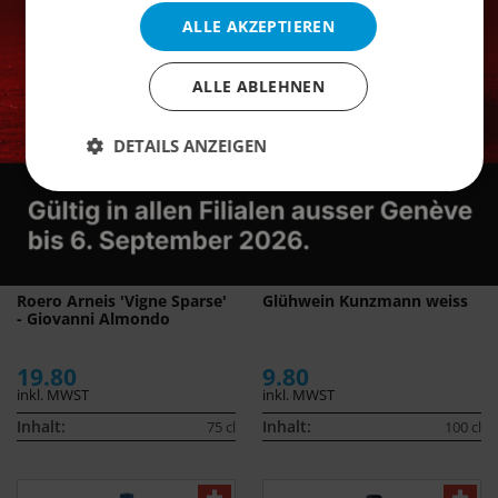
ALLE AKZEPTIEREN
Ähnliche Produkte
ALLE ABLEHNEN
DETAILS ANZEIGEN
Roero Arneis 'Vigne Sparse'
Glühwein Kunzmann weiss
- Giovanni Almondo
19.80
9.80
inkl. MWST
inkl. MWST
Inhalt:
Inhalt:
75 cl
100 cl