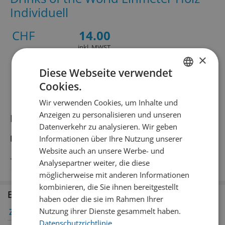
Individuell
CHF
14.00
inkl. MWST
×
Gebinde
Sonstiges
Diese Webseite verwendet
Cookies.
GERMAN
Wir verwenden Cookies, um Inhalte und
FRENCH
Anzeigen zu personalisieren und unseren
Informationen zum Produkt
Datenverkehr zu analysieren. Wir geben
Produktbeschreibung
Informationen über Ihre Nutzung unserer
Website auch an unsere Werbe- und
–
Analysepartner weiter, die diese
möglicherweise mit anderen Informationen
kombinieren, die Sie ihnen bereitgestellt
Erhältlich in den Filialen
haben oder die sie im Rahmen Ihrer
Nutzung ihrer Dienste gesammelt haben.
Zürich
✔
Winterthur
✔
Datenschutzrichtlinie