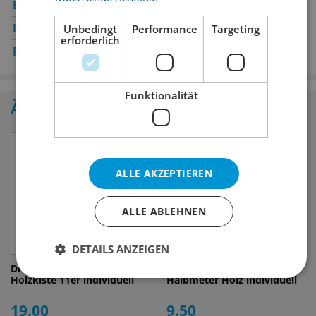
Bern
✔
Genève
Luzern
✔
Oerlikon
✔
Unbedingt
Performance
Targeting
erforderlich
Basel
✔
St. Gallen
✔
Funktionalität
Ähnliche Produkte
ALLE AKZEPTIEREN
ALLE ABLEHNEN
DETAILS ANZEIGEN
Drinks of the World
Drinks of the World
Holzkiste 11er individuell
Halbmeter Holz individuell
19.00
9.50