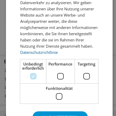
Region
Veneto
Datenverkehr zu analysieren. Wir geben
Informationen über Ihre Nutzung unserer
Wein-Art
Schaumwein
Website auch an unsere Werbe- und
Traubensorte
Glera
Analysepartner weiter, die diese
möglicherweise mit anderen Informationen
Temperatur
10° C
kombinieren, die Sie ihnen bereitgestellt
Passt zu
Apéro
haben oder die sie im Rahmen Ihrer
Alkoholgehalt
12% Vol.Alc.
Nutzung ihrer Dienste gesammelt haben.
Datenschutzrichtlinie
Erhältlich in den Filialen
Unbedingt
Performance
Targeting
erforderlich
Zürich
✔
Winterthur
✔
Bern
✔
Genève
✔
Luzern
✔
Oerlikon
✔
Funktionalität
Basel
✔
St. Gallen
✔