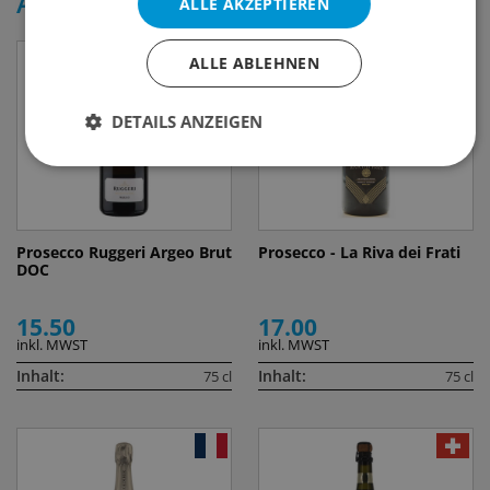
Ähnliche Produkte
ALLE AKZEPTIEREN
ALLE ABLEHNEN
DETAILS ANZEIGEN
Prosecco Ruggeri Argeo Brut
Prosecco - La Riva dei Frati
DOC
15.50
17.00
inkl. MWST
inkl. MWST
Inhalt:
Inhalt:
75 cl
75 cl