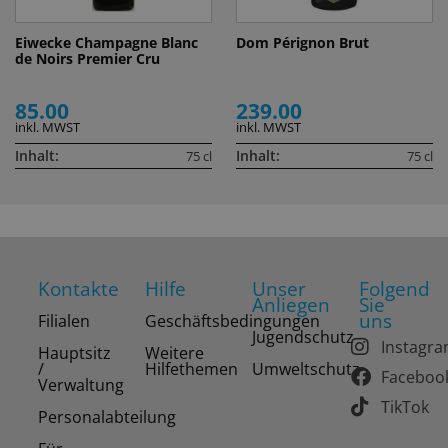
Eiwecke Champagne Blanc
Dom Pérignon Brut
de Noirs Premier Cru
85.00
239.00
inkl. MWST
inkl. MWST
Inhalt:
Inhalt:
75 cl
75 cl
Kontakte
Hilfe
Unser
Folgend
Anliegen
Sie
uns
Filialen
Geschäftsbedingungen
Jugendschutz
Instagr
Hauptsitz
Weitere
/
Hilfethemen
Umweltschutz
Faceboo
Verwaltung
TikTok
Personalabteilung