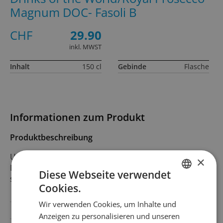
Magnum DOC- Fasoli B
CHF
29.90
inkl. MWST
Inhalt
150 cl
Gebinde
Flasche
Informationen zum Produkt
Produktbeschreibung
Unsere Hausselektion. Frisch mit einer feinen Perlage.
×
Die runde Fruchtigkeit und die sehr dezente Süsse
Diese Webseite verwendet
schmeicheln dem Gaumen.
Cookies.
GERMAN
Wir verwenden Cookies, um Inhalte und
FRENCH
Land
Italien
Anzeigen zu personalisieren und unseren