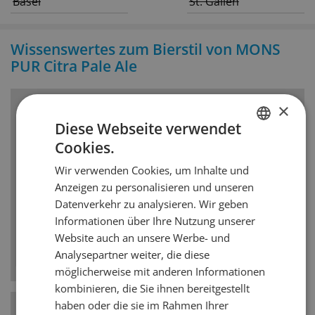
Basel
St. Gallen
Wissenswertes zum Bierstil von MONS
PUR Citra Pale Ale
×
Bierstil
Diese Webseite verwendet
Cookies.
Pale Ale
GERMAN
Wir verwenden Cookies, um Inhalte und
FRENCH
Das Pale Ale ist ein hopfenbetontes obergäriges
Anzeigen zu personalisieren und unseren
Bier. Die Engländer wollten hellere Varianten der
Datenverkehr zu analysieren. Wir geben
klassischen Ales. So wurde das gewählte Malz
Informationen über Ihre Nutzung unserer
heller und die Bitterkeit des Hopfens kräftiger.
Website auch an unsere Werbe- und
Aromen von Harz sowie Zitrus- und Fruchtnoten
Analysepartner weiter, die diese
harmonieren zum Malzkörper.
möglicherweise mit anderen Informationen
kombinieren, die Sie ihnen bereitgestellt
haben oder die sie im Rahmen Ihrer
Hefe-Art
Obergärig