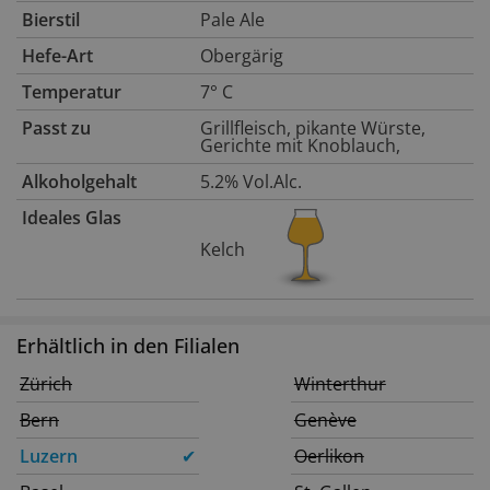
Bierstil
Pale Ale
Hefe-Art
Obergärig
Temperatur
7° C
Passt zu
Grillfleisch, pikante Würste,
Gerichte mit Knoblauch,
Alkoholgehalt
5.2% Vol.Alc.
Ideales Glas
Kelch
Erhältlich in den Filialen
Zürich
Winterthur
Bern
Genève
Luzern
✔
Oerlikon