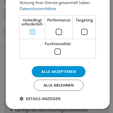
Nutzung ihrer Dienste gesammelt haben.
Datenschutzrichtlinie
Bierstil-Kategorie
Pale Ale
Unbedingt
Performance
Targeting
erforderlich
Temperatur
7° C
Funktionalität
Charakteristika
Hopfenbittere, -geschmack und -geruch:
mittel bis hoch
ALLE AKZEPTIEREN
Körper: mittel
ALLE ABLEHNEN
Malzgeschmack und -geruch: gering bis
mittel, ein geringer Karamellcharakter ist
DETAILS ANZEIGEN
zulässig
Geringe bis stark fruchtige Esternoten