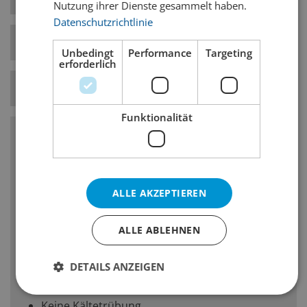
Nutzung ihrer Dienste gesammelt haben.
Datenschutzrichtlinie
Bierstil-Kategorie
Helle Biere
Unbedingt
Performance
Targeting
erforderlich
Temperatur
7° C
Funktionalität
Charakteristika
Vollmundiger als German-Style Pilsner
ALLE AKZEPTIEREN
Ausgeglichene Bittere
Feiner Hopfengeruch und -geschmack
ALLE ABLEHNEN
Malzig, leicht süsslich, mittlere Vollmundigkeit
DETAILS ANZEIGEN
Diacetyl in geringen Mengen
Keine Kältetrübung