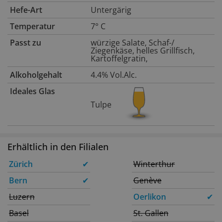
Hefe-Art
Untergärig
Temperatur
7° C
Passt zu
würzige Salate, Schaf-/
Ziegenkäse, helles Grillfisch,
Kartoffelgratin,
Alkoholgehalt
4.4% Vol.Alc.
Ideales Glas
Tulpe
Erhältlich in den Filialen
Zürich
✔
Winterthur
Bern
✔
Genève
Luzern
Oerlikon
✔
Basel
St. Gallen