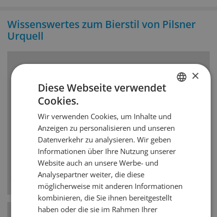
Wissenswertes zum Bierstil von Pilsner
Urquell
Bierstil
×
Diese Webseite verwendet
Böhmisches Pilsner
Cookies.
GERMAN
Das eigentliche Pilsner stammt aus der
Wir verwenden Cookies, um Inhalte und
FRENCH
tschechischen Stadt Pilsen, wobei das bekannte
Anzeigen zu personalisieren und unseren
Pilsner Urquell das Ur-Pilsner darstellt. Dieses ist
Datenverkehr zu analysieren. Wir geben
farblich deutlich dunkler als der deutsche Pilsner
Informationen über Ihre Nutzung unserer
Stil, ebenso ist es weniger trocken und bitter. Der
Website auch an unsere Werbe- und
tschechische Stil weist sogar florale Noten auf
Analysepartner weiter, die diese
und hat eine leichte Caramel-Süsse.
möglicherweise mit anderen Informationen
kombinieren, die Sie ihnen bereitgestellt
haben oder die sie im Rahmen Ihrer
Hefe-Art
Untergärig