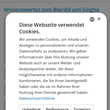
Wissenswertes zum Bierstil von Singha
×
Diese Webseite verwendet
Bierstil
Cookies.
GERMAN
Specialty Grain Beer and Ale
Wir verwenden Cookies, um Inhalte und
FRENCH
Anzeigen zu personalisieren und unseren
Nebst dem Gerstenmalz werden alternative
Datenverkehr zu analysieren. Wir geben
Getreidesorten verwendet.
Informationen über Ihre Nutzung unserer
Website auch an unsere Werbe- und
Analysepartner weiter, die diese
Hefe-Art
Gemischte Gärung
möglicherweise mit anderen Informationen
kombinieren, die Sie ihnen bereitgestellt
haben oder die sie im Rahmen Ihrer
Bierstil-Kategorie
Exotisch / Spezial
Nutzung ihrer Dienste gesammelt haben.
Datenschutzrichtlinie
Temperatur
9° C
Unbedingt
Performance
Targeting