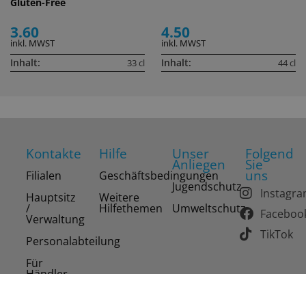
Gluten-Free
3.60
4.50
inkl. MWST
inkl. MWST
Inhalt:
Inhalt:
33 cl
44 cl
Kontakte
Hilfe
Unser
Folgend
Anliegen
Sie
uns
Filialen
Geschäftsbedingungen
Jugendschutz
Instagr
Hauptsitz
Weitere
/
Hilfethemen
Umweltschutz
Faceboo
Verwaltung
TikTok
Personalabteilung
Für
Händler