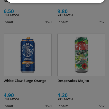
Mojito
Basil Spritz
6.50
9.80
inkl. MWST
inkl. MWST
Inhalt:
Inhalt:
35 cl
75 cl
White Claw Surge Orange
Desperados Mojito
4.90
4.20
inkl. MWST
inkl. MWST
Inhalt:
Inhalt:
35 cl
50 cl