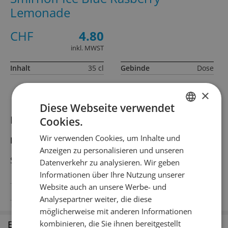
Lemonade
CHF
4.80
inkl. MWST
Inhalt
35 cl
Gebinde
Dose
×
Diese Webseite verwendet
Informationen zum Produkt
Cookies.
GERMAN
Wir verwenden Cookies, um Inhalte und
Produktbeschreibung
FRENCH
Anzeigen zu personalisieren und unseren
Smirnoff Ice Neon US Import.
Datenverkehr zu analysieren. Wir geben
Informationen über Ihre Nutzung unserer
Website auch an unsere Werbe- und
Alkoholgehalt
4.5% Vol.Alc.
Analysepartner weiter, die diese
möglicherweise mit anderen Informationen
kombinieren, die Sie ihnen bereitgestellt
Erhältlich in den Filialen