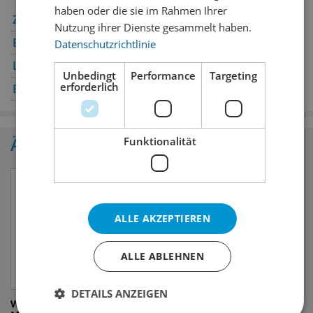
haben oder die sie im Rahmen Ihrer
Zürich
✔
Winterthur
✔
Nutzung ihrer Dienste gesammelt haben.
Bern
✔
Genève
✔
Datenschutzrichtlinie
Luzern
✔
Oerlikon
✔
Unbedingt
Performance
Targeting
erforderlich
Basel
✔
St. Gallen
✔
Ähnliche Produkte
Funktionalität
ALLE AKZEPTIEREN
ALLE ABLEHNEN
DETAILS ANZEIGEN
White Claw Tails Blackberry
La Belle Angèle Lemon &