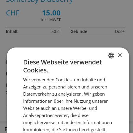
CHF
15.00
inkl. MWST
Inhalt
50 cl
Gebinde
Dose
×
Informationen zum Produkt
Diese Webseite verwendet
Cookies.
GERMAN
Produktbeschreibung
Wir verwenden Cookies, um Inhalte und
FRENCH
Rotviolett, Blaubeerenaromen, süffig, fruchtig und
Anzeigen zu personalisieren und unseren
süss
Datenverkehr zu analysieren. Wir geben
Informationen über Ihre Nutzung unserer
Website auch an unsere Werbe- und
Alkoholgehalt
4.5% Vol.Alc.
Analysepartner weiter, die diese
möglicherweise mit anderen Informationen
Erhältlich in den Filialen
kombinieren, die Sie ihnen bereitgestellt