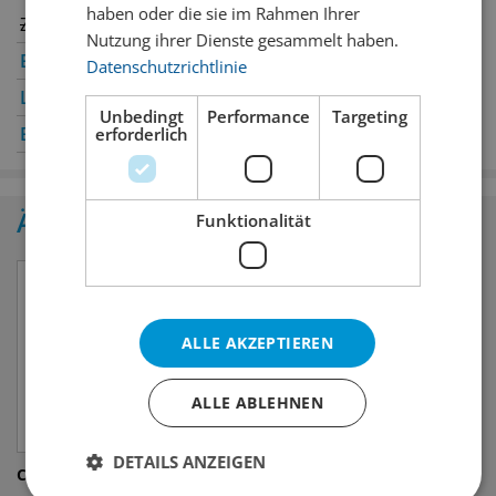
haben oder die sie im Rahmen Ihrer
Zürich
Winterthur
✔
Nutzung ihrer Dienste gesammelt haben.
Bern
✔
Genève
✔
Datenschutzrichtlinie
Luzern
✔
Oerlikon
✔
Unbedingt
Performance
Targeting
Basel
✔
St. Gallen
✔
erforderlich
Ähnliche Produkte
Funktionalität
ALLE AKZEPTIEREN
ALLE ABLEHNEN
DETAILS ANZEIGEN
Cidre Bayeux
Insel Natur Cider