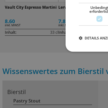
Vault City Espresso Martini
Lervig 3 Bean Stout
Unbeding
erforderlic
8.60
7.80
inkl. MWST
inkl. MWST
Inhalt:
33 cl
Inhalt:
33
DETAILS ANZ
Wissenswertes zum Bierstil
Bierstil
Pastry Stout