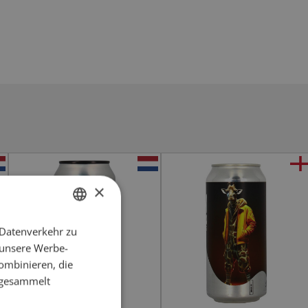
×
 Datenverkehr zu
GERMAN
 unsere Werbe-
FRENCH
ombinieren, die
e gesammelt