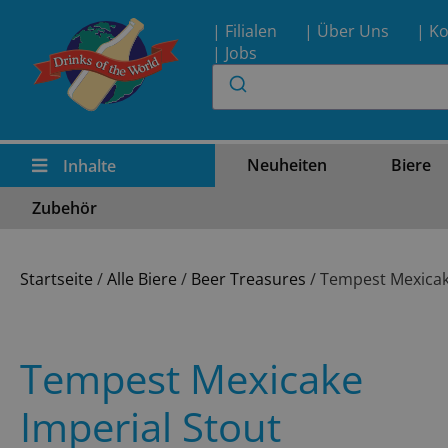
| Filialen
| Über Uns
| Ko
| Jobs
Neuheiten
Biere
Inhalte
Zubehör
Startseite
/
Alle Biere
/
Beer Treasures
/ Tempest Mexicak
Tempest Mexicake
Imperial Stout