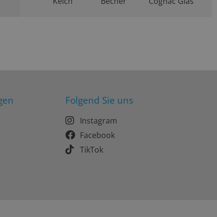
Kelch
Becher
Cognac Glas
gen
Folgend Sie uns
Instagram
Facebook
TikTok