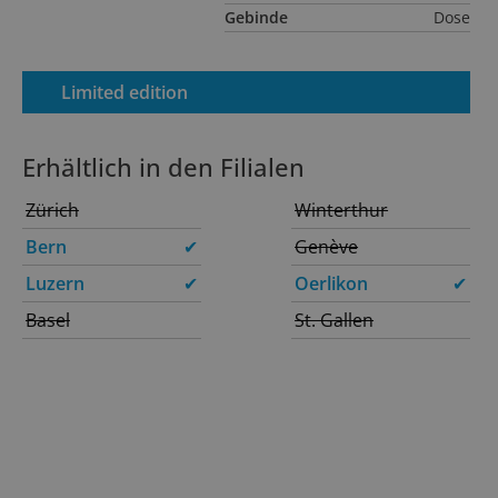
Gebinde
Dose
Limited edition
Erhältlich in den Filialen
Zürich
Winterthur
Bern
✔
Genève
Luzern
✔
Oerlikon
✔
Basel
St. Gallen