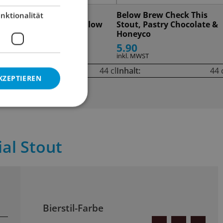
Moersleutel Hot hot
Below Brew Check This
nktionalität
chocolate marshmallow
Stout, Pastry Chocolate &
Stout
Honeyco
11.00
5.90
inkl. MWST
inkl. MWST
cl
Inhalt:
44 cl
Inhalt:
44 
KZEPTIEREN
al Stout
Bierstil-Farbe