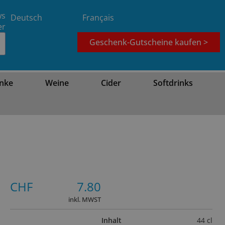
ws
Deutsch
Français
er
Geschenk-Gutscheine kaufen >
nke
Weine
Cider
Softdrinks
CHF
7.80
inkl. MWST
Inhalt
44 cl