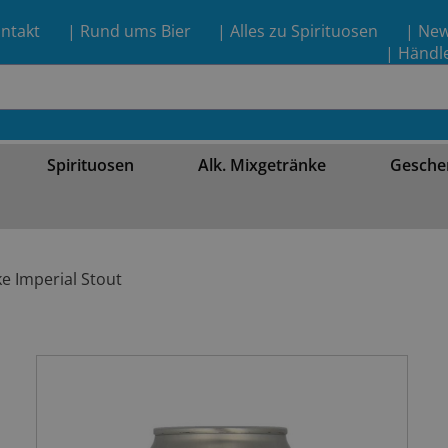
ntakt
| Rund ums Bier
| Alles zu Spirituosen
| Ne
| Händl
Spirituosen
Alk. Mixgetränke
Gesche
e Imperial Stout