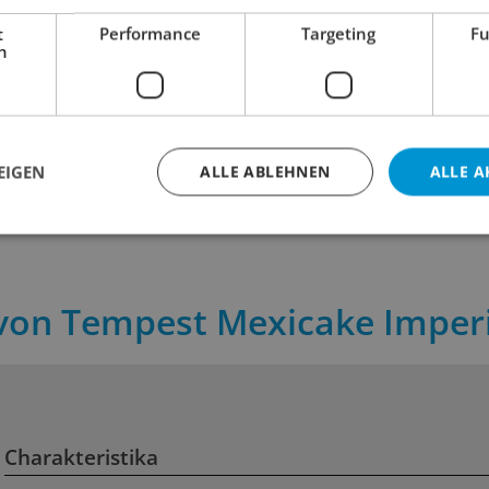
Moersleutel Turbinado
Moersleutel Panna Cotta
t
Performance
Targeting
Fu
h
Cookie Pastry Stout
(Tonka)
11.00
11.00
inkl. MWST
inkl. MWST
 cl
Inhalt:
44 cl
Inhalt:
44 
EIGEN
ALLE ABLEHNEN
ALLE A
 von Tempest Mexicake Imperi
Charakteristika