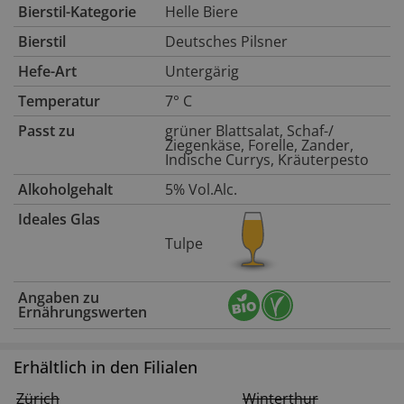
Bierstil-Kategorie
Helle Biere
Bierstil
Deutsches Pilsner
Hefe-Art
Untergärig
Temperatur
7° C
Passt zu
grüner Blattsalat, Schaf-/
Ziegenkäse, Forelle, Zander,
Indische Currys, Kräuterpesto
Alkoholgehalt
5% Vol.Alc.
Ideales Glas
Tulpe
Angaben zu
Ernährungswerten
Erhältlich in den Filialen
Zürich
Winterthur