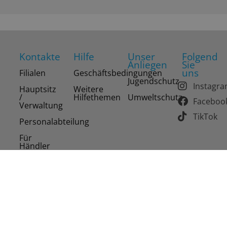
Kontakte
Hilfe
Unser
Folgend
Anliegen
Sie
uns
Filialen
Geschäftsbedingungen
Jugendschutz
Instagr
Hauptsitz
Weitere
/
Hilfethemen
Umweltschutz
Faceboo
Verwaltung
TikTok
Personalabteilung
Für
Händler
Copyright 2026 Drinks of the World AG. Alle Rechte
vorbehalten.