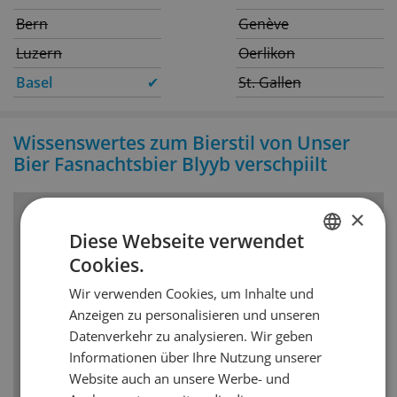
Bern
Genève
Luzern
Oerlikon
Basel
✔
St. Gallen
Wissenswertes zum Bierstil von Unser
Bier Fasnachtsbier Blyyb verschpiilt
×
Bierstil
Diese Webseite verwendet
Cookies.
Deutsches Pilsner
GERMAN
Wir verwenden Cookies, um Inhalte und
FRENCH
Ein Pilsner Bier ist ein untergärig gebrautes Bier,
Anzeigen zu personalisieren und unseren
das in der Regel immer leicht hopfenbetont ist
Datenverkehr zu analysieren. Wir geben
und eine deutlichere Bittere aufweist als die
Informationen über Ihre Nutzung unserer
meisten anderen untergärig gebrauten Biere.
Website auch an unsere Werbe- und
Erfrischend schlank und strohgelb. Bitterhopfen