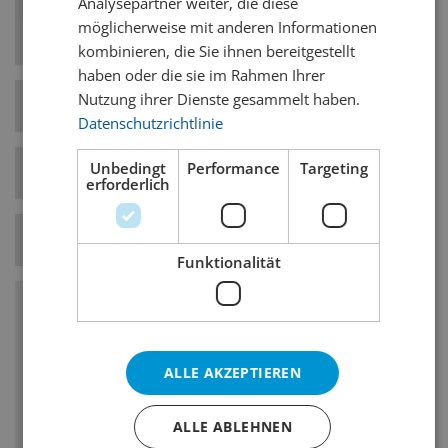
Analysepartner weiter, die diese
gibt dem Bier Aromen von Gras, Heu und
möglicherweise mit anderen Informationen
begleitet die trocken-herbe Ausprägung.
kombinieren, die Sie ihnen bereitgestellt
haben oder die sie im Rahmen Ihrer
Nutzung ihrer Dienste gesammelt haben.
Hefe-Art
Untergärig
Datenschutzrichtlinie
Unbedingt
Performance
Targeting
Bierstil-Kategorie
Helle Biere
erforderlich
Temperatur
7° C
Funktionalität
Charakteristika
Hopfenbittere: hoch
ALLE AKZEPTIEREN
Hopfengeschmack/-geruch: fein, ausgeprägt
ALLE ABLEHNEN
Vergärungsgrad: hoch, Vollmundigkeit: mittel