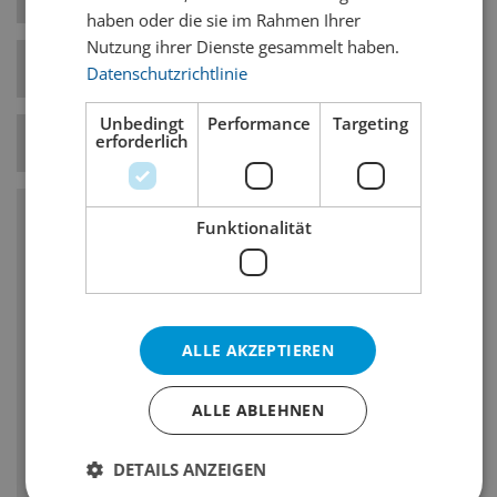
haben oder die sie im Rahmen Ihrer
Nutzung ihrer Dienste gesammelt haben.
Bierstil-Kategorie
Helle Biere
Datenschutzrichtlinie
Unbedingt
Performance
Targeting
erforderlich
Temperatur
7° C
Funktionalität
Charakteristika
Hopfenbittere: hoch
Hopfengeschmack/-geruch: fein, ausgeprägt
ALLE AKZEPTIEREN
Vergärungsgrad: hoch, Vollmundigkeit: mittel
bis schlank
ALLE ABLEHNEN
Geschmack und Geruch: geringe Restsüsse
DETAILS ANZEIGEN
Kein fruchtiger Ester- oder Diacetylgeruch/-