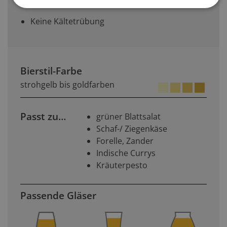
geschmack
Keine Kältetrübung
Bierstil-Farbe
strohgelb bis goldfarben
Passt zu…
grüner Blattsalat
Schaf-/ Ziegenkäse
Forelle, Zander
Indische Currys
Kräuterpesto
Passende Gläser