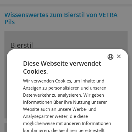
Wissenswertes zum Bierstil von VETRA
Pils
Bierstil
×
Deutsches Pilsner
Diese Webseite verwendet
Ein Pilsner Bier ist ein untergärig gebrautes Bier,
Cookies.
GERMAN
das in der Regel immer leicht hopfenbetont ist
Wir verwenden Cookies, um Inhalte und
und eine deutlichere Bittere aufweist als die
FRENCH
Anzeigen zu personalisieren und unseren
meisten anderen untergärig gebrauten Biere.
Erfrischend schlank und strohgelb. Bitterhopfen
Datenverkehr zu analysieren. Wir geben
gibt dem Bier Aromen von Gras, Heu und
Informationen über Ihre Nutzung unserer
begleitet die trocken-herbe Ausprägung.
Website auch an unsere Werbe- und
Analysepartner weiter, die diese
möglicherweise mit anderen Informationen
Hefe-Art
Untergärig
kombinieren, die Sie ihnen bereitgestellt