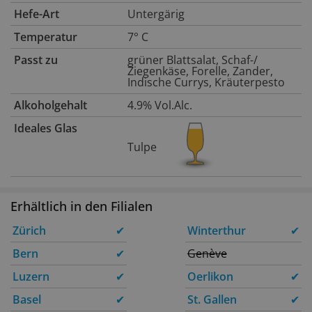
Hefe-Art
Untergärig
Temperatur
7° C
Passt zu
grüner Blattsalat, Schaf-/
Ziegenkäse, Forelle, Zander,
Indische Currys, Kräuterpesto
Alkoholgehalt
4.9% Vol.Alc.
Ideales Glas
Tulpe
Erhältlich in den Filialen
Zürich
✔
Winterthur
✔
Bern
✔
Genève
Luzern
✔
Oerlikon
✔
Basel
✔
St. Gallen
✔