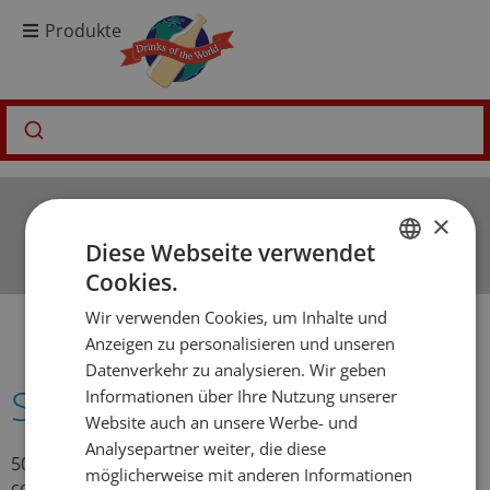
Produkte
×
Diese Webseite verwendet
Cookies.
GERMAN
Wir verwenden Cookies, um Inhalte und
FRENCH
Anzeigen zu personalisieren und unseren
Datenverkehr zu analysieren. Wir geben
Spirituosen erklärt
Informationen über Ihre Nutzung unserer
Website auch an unsere Werbe- und
Analysepartner weiter, die diese
500 Zeichen inklusive Leerschläge – Consectetur amet,
möglicherweise mit anderen Informationen
consectetur adipiscing elit, sed do eiusmod tempor