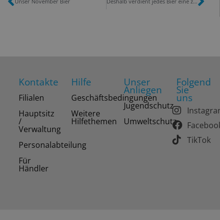
Unser November Bier
Deshalb verdient jedes Bier eine zweite Chance
Kontakte
Hilfe
Unser
Folgend
Anliegen
Sie
uns
Filialen
Geschäftsbedingungen
Jugendschutz
Instagr
Hauptsitz
Weitere
/
Hilfethemen
Umweltschutz
Faceboo
Verwaltung
TikTok
Personalabteilung
Für
Händler