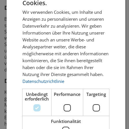
Cookies.
GERMAN
Das passiert beim Keimen
Wir verwenden Cookies, um Inhalte und
FRENCH
Bereits am ersten Keim-Tag wird der Wurzelkeim
Anzeigen zu personalisieren und unseren
sichtbar – es bildet sich eine kleine Spitze auf der
Datenverkehr zu analysieren. Wir geben
Seite des Embryos. Wenn dieses Korn bereits jetzt
Informationen über Ihre Nutzung unserer
wieder getrocknet wird, enthält man das sogenannte
Website auch an unsere Werbe- und
Spitzmalz. Im Spitzmalz sind die Stoffe nur angelöst
Analysepartner weiter, die diese
und es bleibt somit mehr hochmolekulares Eiweiss
möglicherweise mit anderen Informationen
übrig, das dem Bier zu einem besseren Schaum
kombinieren, die Sie ihnen bereitgestellt
verhilft. Ich glaube es liegt bereits auf der Hand, dass
haben oder die sie im Rahmen Ihrer
das Mälzen eine Wissenschaft für sich ist.
Nutzung ihrer Dienste gesammelt haben.
Die Kunst des Röstens
Datenschutzrichtlinie
Karamalz entsteht, wenn das Malz bei rund 180°C
Unbedingt
Performance
Targeting
geröstet wird. Bei dieser Temperatur beginnt die
erforderlich
Maltose, die wichtigste Zuckerart im Korn, zu
karamellisieren. Allerdings ist das keine neuere
Erfindung der Röstmeister, im Gegenteil: Früher
Funktionalität
haben wohl viele Biere nach Karamell geschmeckt,