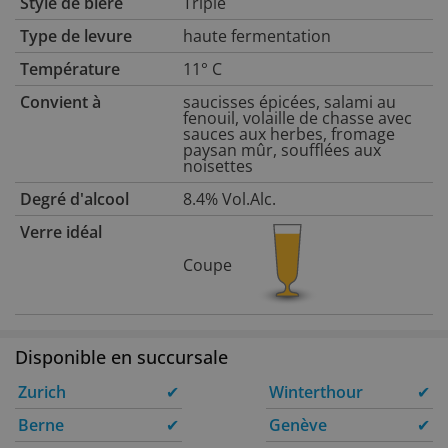
Style de bière
Triple
Type de levure
haute fermentation
Température
11° C
Convient à
saucisses épicées, salami au
fenouil, volaille de chasse avec
sauces aux herbes, fromage
paysan mûr, soufflées aux
noisettes
Degré d'alcool
8.4% Vol.Alc.
Verre idéal
Coupe
Disponible en succursale
Zurich
✔
Winterthour
✔
Berne
✔
Genève
✔