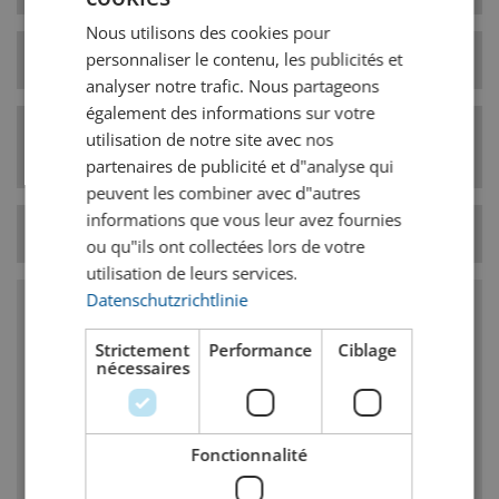
Nous utilisons des cookies pour
FRENCH
personnaliser le contenu, les publicités et
Type de levure
haute fermentation
analyser notre trafic. Nous partageons
également des informations sur votre
Catégorie de style
utilisation de notre site avec nos
Bières belges
de bière
partenaires de publicité et d"analyse qui
peuvent les combiner avec d"autres
informations que vous leur avez fournies
Température
11° C
ou qu"ils ont collectées lors de votre
utilisation de leurs services.
Datenschutzrichtlinie
Caractéristiques
Strictement
Performance
Ciblage
nécessaires
Goût complexe, parfois légèrement épicé
avec caractère de girofle grâce au 4-
Vinylguajacole
Fonctionnalité
Des ester de bananes fruitées dues à la levure
sont admissibles, mais pas nécessaires