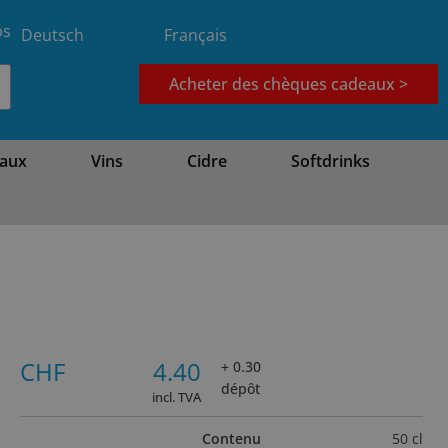
bs
Deutsch
Français
Acheter des chèques cadeaux >
aux
Vins
Cidre
Softdrinks
CHF
4.40
+ 0.30
dépôt
incl. TVA
Contenu
50 cl