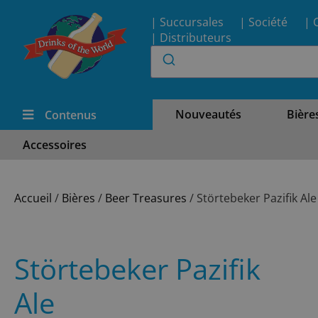
| Succursales
| Société
| 
| Distributeurs
Nouveautés
Bière
Contenus
Accessoires
Accueil
/
Bières
/
Beer Treasures
/ Störtebeker Pazifik Ale
Störtebeker Pazifik
Ale