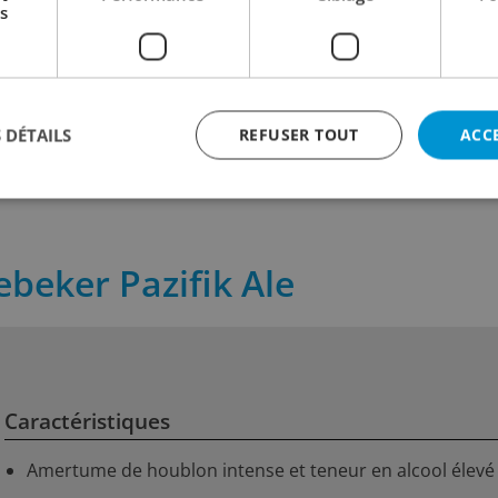
s
Indian Ale
9.90
5.20
+ 0.30 Depot
incl. TVA
incl. TVA
 cl
Contenu:
75 cl
Contenu:
33 
 DÉTAILS
REFUSER TOUT
ACC
tebeker Pazifik Ale
Caractéristiques
Amertume de houblon intense et teneur en alcool élevé