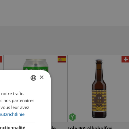
×
notre trafic.
GERMAN
ec nos partenaires
FRENCH
 vous leur avez
utzrichtlinie
nctionnalité
Basqueland Imparable
Lola IPA Alkoholfrei