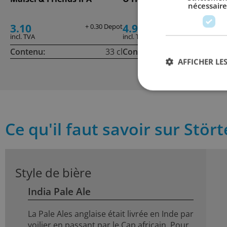
nécessaire
3.10
4.90
+ 0.30 Depot
incl. TVA
incl. TVA
Contenu:
33 cl
Contenu:
44
AFFICHER LES
Ce qu'il faut savoir sur Stör
Style de bière
India Pale Ale
La Pale Ales anglaise était livrée en Inde par
voilier en passant par le Cap africain. Pour