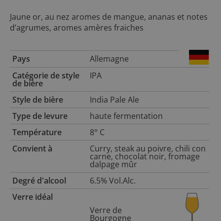
Jaune or, au nez aromes de mangue, ananas et notes
d’agrumes, aromes amères fraiches
Pays
Allemagne
Catégorie de style
IPA
de bière
Style de bière
India Pale Ale
Type de levure
haute fermentation
Température
8° C
Convient à
Curry, steak au poivre, chili con
carne, chocolat noir, fromage
dalpage mûr
Degré d'alcool
6.5% Vol.Alc.
Verre idéal
Verre de
Bourgogne