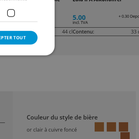
West Coast IPA
6.50
5.00
+ 0.30 Dep
incl. TVA
incl. TVA
cl
Contenu:
44 cl
Contenu:
33 
EPTER TOUT
Couleur du style de bière
or clair à cuivre foncé