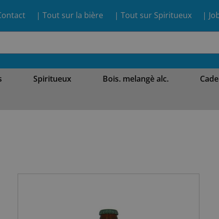
Contact
| Tout sur la bière
| Tout sur Spiritueux
| Jo
s
Spiritueux
Bois. melangè alc.
Cade