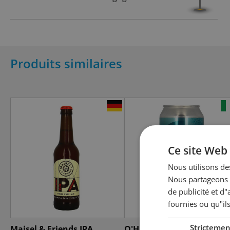
Produits similaires
Ce site Web 
Nous utilisons des
Nous partageons é
de publicité et d
fournies ou qu"ils
Strictemen
Maisel & Friends IPA
O'Hara's West Coast IPA