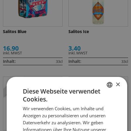
Salitos Blue
Salitos Ice
16.90
3.40
inkl. MWST
inkl. MWST
Inhalt:
Inhalt:
33cl
33cl
×
6er Pack
Diese Webseite verwendet
Cookies.
GERMAN
Wir verwenden Cookies, um Inhalte und
FRENCH
Anzeigen zu personalisieren und unseren
Datenverkehr zu analysieren. Wir geben
Informationen über Ihre Nutzung unserer