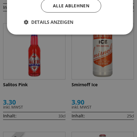
ALLE ABLEHNEN
Inhalt:
Inhalt:
33cl
33cl
DETAILS ANZEIGEN
Salitos Pink
Smirnoff Ice
3.30
3.90
inkl. MWST
inkl. MWST
Inhalt:
Inhalt:
33cl
25cl