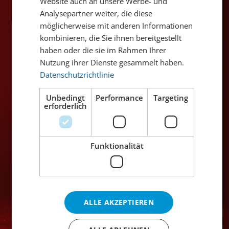
Website auch an unsere Werbe- und
Analysepartner weiter, die diese
49.50
27.00
möglicherweise mit anderen Informationen
inkl. MWST
inkl. MWST
kombinieren, die Sie ihnen bereitgestellt
Inhalt:
Inhalt:
70 cl
70 cl
haben oder die sie im Rahmen Ihrer
Nutzung ihrer Dienste gesammelt haben.
Datenschutzrichtlinie
Unbedingt
Performance
Targeting
erforderlich
Funktionalität
Ciroc Apple
LVX Vodka Mate
49.50
49.00
ALLE AKZEPTIEREN
inkl. MWST
inkl. MWST
Inhalt:
Inhalt:
70 cl
70 cl