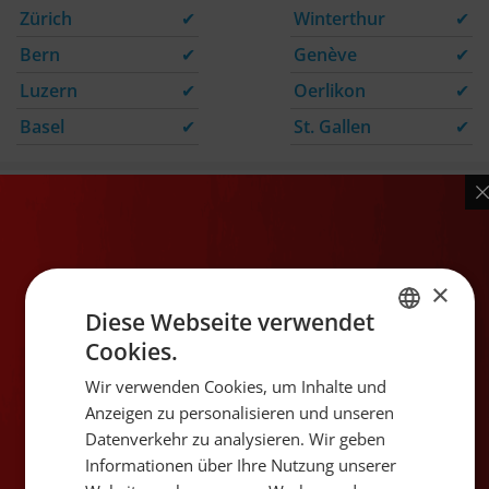
Zürich
✔
Winterthur
✔
Bern
✔
Genève
✔
Luzern
✔
Oerlikon
✔
Basel
✔
St. Gallen
✔
Ähnliche Produkte
×
Diese Webseite verwendet
Cookies.
GERMAN
Wir verwenden Cookies, um Inhalte und
FRENCH
Anzeigen zu personalisieren und unseren
Datenverkehr zu analysieren. Wir geben
Ciroc Pineapple
Koskenkorva Raspberry
Informationen über Ihre Nutzung unserer
Pine