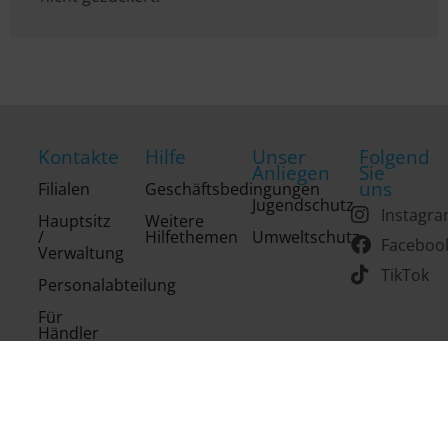
Kontakte
Hilfe
Unser
Folgend
Anliegen
Sie
uns
Filialen
Geschäftsbedingungen
Jugendschutz
Instagr
Hauptsitz
Weitere
/
Hilfethemen
Umweltschutz
Faceboo
Verwaltung
TikTok
Personalabteilung
Für
Händler