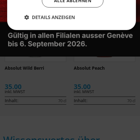
ALLE ABLEHNEN
DETAILS ANZEIGEN
Absolut Wild Berri
Absolut Peach
35.00
35.00
inkl. MWST
inkl. MWST
Inhalt:
Inhalt:
70 cl
70 cl
Wissenswertes über