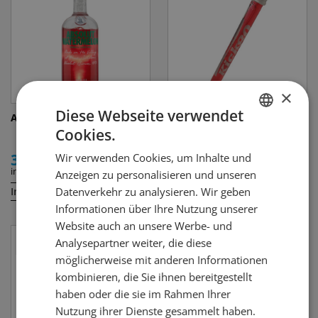
×
Diese Webseite verwendet
Absolut Watermelon
Kick 80 Red
Cookies.
GERMAN
35.00
5.00
Wir verwenden Cookies, um Inhalte und
FRENCH
inkl. MWST
inkl. MWST
Anzeigen zu personalisieren und unseren
Datenverkehr zu analysieren. Wir geben
Inhalt:
Inhalt:
70 cl
2 cl
Informationen über Ihre Nutzung unserer
Website auch an unsere Werbe- und
Analysepartner weiter, die diese
möglicherweise mit anderen Informationen
kombinieren, die Sie ihnen bereitgestellt
haben oder die sie im Rahmen Ihrer
Nutzung ihrer Dienste gesammelt haben.