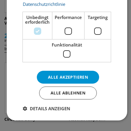
Datenschutzrichtlinie
Unbedingt
Performance
Targeting
Absolut Five Flavored
Absolut Passionfruit
erforderlich
Vodka 'BORN TO MIX' Pack
22.50
35.00
inkl. MWST
inkl. MWST
Funktionalität
Inhalt:
Inhalt:
25 cl
70 cl
ALLE AKZEPTIEREN
ALLE ABLEHNEN
DETAILS ANZEIGEN
Ciroc Red Berry
Absolut Raspberri