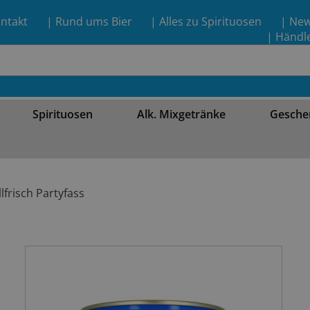
ntakt
| Rund ums Bier
| Alles zu Spirituosen
| Ne
| Händl
Spirituosen
Alk. Mixgetränke
Gesche
lfrisch Partyfass