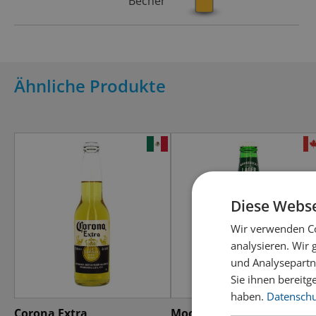
Becher
Ähnliche Produkte
Diese Webse
Wir verwenden Co
analysieren. Wir
und Analysepartn
Sie ihnen bereitg
haben.
Datenschut
Corona Extra
Moosehead Lager