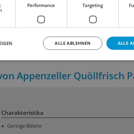
Blonde Ale
Zuger Hell
t
Performance
Targeting
Fu
h
5.40
3.70
+ 0.50 Dep
inkl. MWST
inkl. MWST
 cl
Inhalt:
33 cl
Inhalt:
58 
EIGEN
ALLE ABLEHNEN
ALLE A
von Appenzeller Quöllfrisch P
Charakteristika
Geringe Bittere