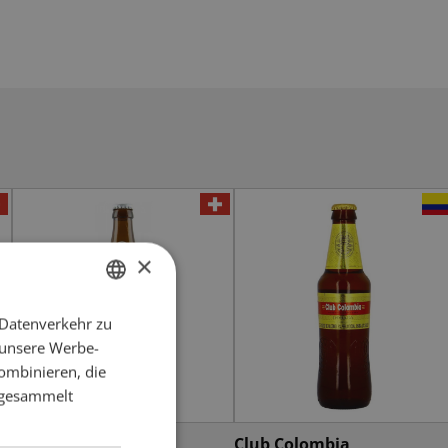
×
 Datenverkehr zu
GERMAN
 unsere Werbe-
FRENCH
ombinieren, die
e gesammelt
Haldengut Lager F58
Club Colombia