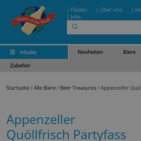
| Filialen
| Über Uns
| Ko
| Jobs
Neuheiten
Biere
Inhalte
Zubehör
Startseite
/
Alle Biere
/
Beer Treasures
/ Appenzeller Quöl
Appenzeller
Quöllfrisch Partyfass