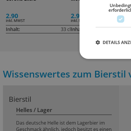
Unbeding
erforderlic
2.90
2.90
inkl. MWST
inkl. MWST
Inhalt:
33 cl
Inhalt:
33
DETAILS ANZ
Wissenswertes zum Bierstil 
Bierstil
Helles / Lager
Das deutsche Helle ist dem Lagerbier im
Geschmack ähnlich, jedoch besitzt es einen