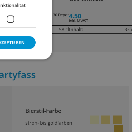
nktionalität
2.90
4.50
ot
+ 0.30 Depot
inkl. MWST
inkl. MWST
cl
Inhalt:
58 cl
Inhalt:
33 
KZEPTIEREN
artyfass
Bierstil-Farbe
stroh- bis goldfarben