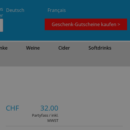
ws
Deutsch
Français
er
Geschenk-Gutscheine kaufen >
nke
Weine
Cider
Softdrinks
CHF
32.00
Partyfass / inkl.
MWST