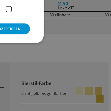
6.20
2.50
inkl. MWST
inkl. MWST
cl
Inhalt:
33 cl
Inhalt:
33 
KZEPTIEREN
Bierstil-Farbe
strohgelb bis goldfarben