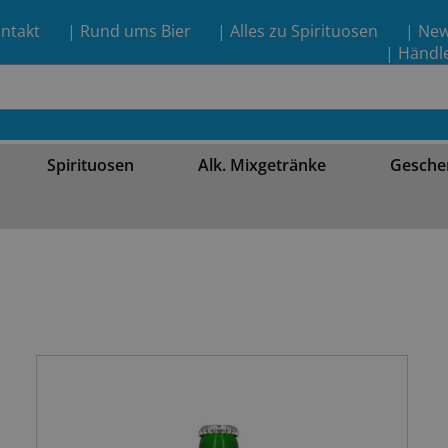
ntakt
| Rund ums Bier
| Alles zu Spirituosen
| Ne
| Händl
Spirituosen
Alk. Mixgetränke
Gesche