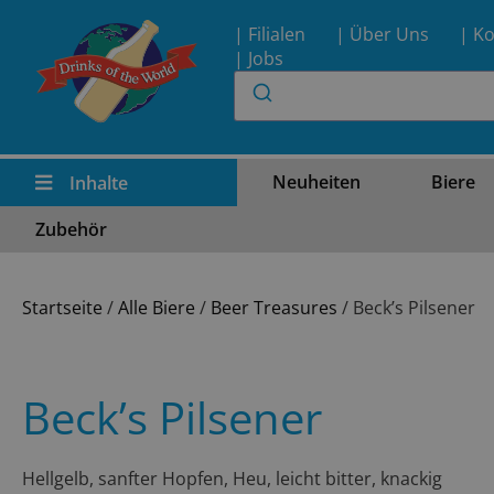
| Filialen
| Über Uns
| Ko
| Jobs
Neuheiten
Biere
Inhalte
Zubehör
Startseite
/
Alle Biere
/
Beer Treasures
/ Beck’s Pilsener
Beck’s Pilsener
Hellgelb, sanfter Hopfen, Heu, leicht bitter, knackig