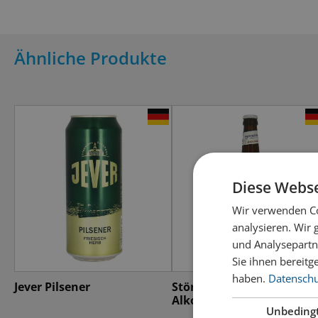
Ähnliche Produkte
Diese Webse
Wir verwenden Co
analysieren. Wir
und Analysepartn
Sie ihnen bereitg
haben.
Datenschut
Jever Pilsener
Störtebeker Pilsener
Alkoholfrei
Unbeding