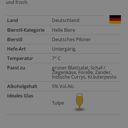
und frisch
Land
Deutschland
Bierstil-Kategorie
Helle Biere
Bierstil
Deutsches Pilsner
Hefe-Art
Untergärig
Temperatur
7° C
Passt zu
grüner Blattsalat, Schaf-/
Ziegenkäse, Forelle, Zander,
Indische Currys, Kräuterpesto
Alkoholgehalt
5% Vol.Alc.
Ideales Glas
Tulpe