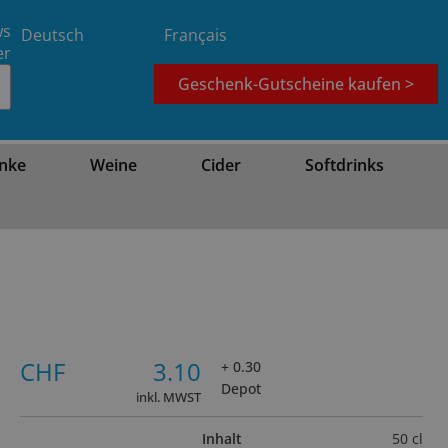
ws
Deutsch
Français
er
Geschenk-Gutscheine kaufen >
nke
Weine
Cider
Softdrinks
CHF
3.10
+ 0.30
Depot
inkl. MWST
Inhalt
50 cl