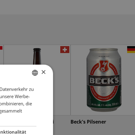
×
 Datenverkehr zu
GERMAN
 unsere Werbe-
FRENCH
ombinieren, die
e gesammelt
Berner Lohnbrauerei
Beck's Pilsener
Löhner Pils
nktionalität