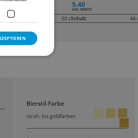
3.60
5.40
inkl. MWST
inkl. MWST
cl
Inhalt:
50 cl
Inhalt:
44 
KZEPTIEREN
Bierstil-Farbe
stroh- bis goldfarben
n