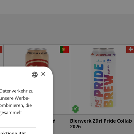
×
 Datenverkehr zu
GERMAN
 unsere Werbe-
FRENCH
ombinieren, die
e gesammelt
Super Bock Unfiltered
Bierwerk Züri Pride Collab
2026
nktionalität