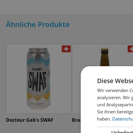
Ähnliche Produkte
Diese Webse
Wir verwenden Co
analysieren. Wir
und Analysepartn
Sie ihnen bereitg
haben.
Datenschut
Docteur Gab's SWAF
Braupark Pilsatus
Unbeding