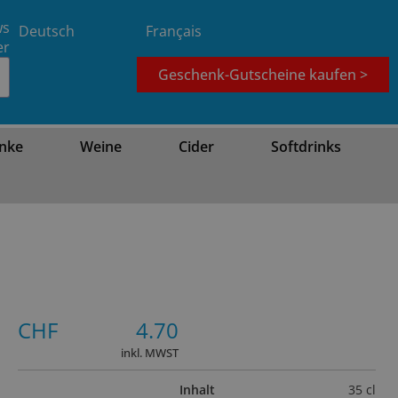
ws
Deutsch
Français
er
Geschenk-Gutscheine kaufen >
nke
Weine
Cider
Softdrinks
CHF
4.70
inkl. MWST
Inhalt
35 cl