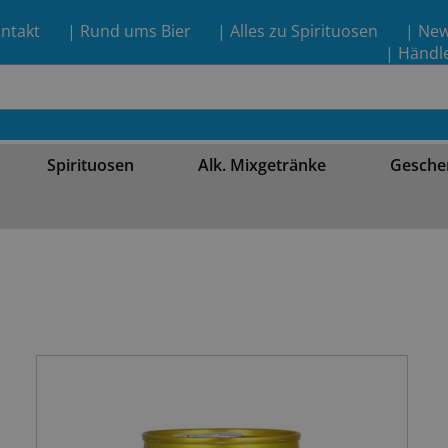
ntakt
| Rund ums Bier
| Alles zu Spirituosen
| Ne
| Händl
Spirituosen
Alk. Mixgetränke
Gesche