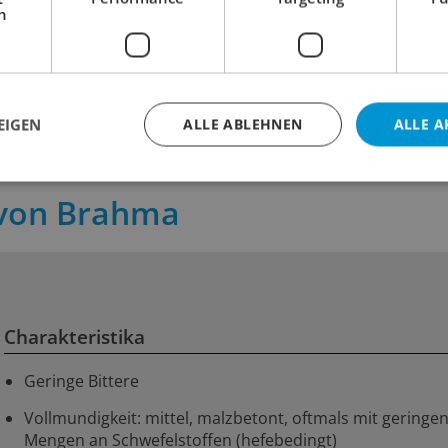
6.00
15.00
h
inkl. MWST
inkl. MWST
 cl
Inhalt:
100 cl
Inhalt:
50 
EIGEN
ALLE ABLEHNEN
ALLE A
 von Brahma
Charakteristika
Geringe Bittere
Vollmundigkeit: mittel, malzbetont, oftmals mit geringe
Mengen an Schwefelstoffen (hefebedingt)