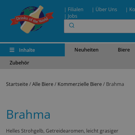
| Filialen
| Über Uns
| Ko
| Jobs
Neuheiten
Biere
Inhalte
Zubehör
Startseite
/
Alle Biere
/
Kommerzielle Biere
/ Brahma
Brahma
Helles Strohgelb, Getreidearomen, leicht grasiger