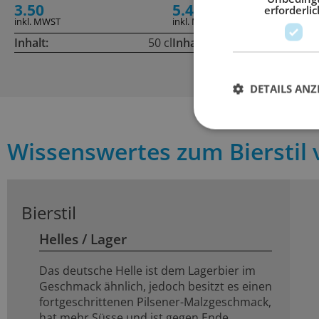
3.50
5.40
erforderlic
inkl. MWST
inkl. MWST
Inhalt:
50 cl
Inhalt:
33
DETAILS ANZ
Wissenswertes zum Bierstil
Bierstil
Helles / Lager
Das deutsche Helle ist dem Lagerbier im
Geschmack ähnlich, jedoch besitzt es einen
fortgeschrittenen Pilsener-Malzgeschmack,
hat mehr Süsse und ist gegen Ende