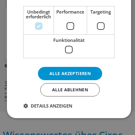
Unbedingt
Performance
Targeting
erforderlich
Funktionalität
Grasovka
Kick 80 Green
ALLE AKZEPTIEREN
34.00
5.00
inkl. MWST
inkl. MWST
ALLE ABLEHNEN
Inhalt:
Inhalt:
70 cl
2 cl
DETAILS ANZEIGEN
Wissenswertes über Ciroc