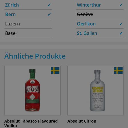
Zürich
✔
Winterthur
✔
Bern
✔
Genève
Luzern
Oerlikon
✔
Basel
St. Gallen
✔
Ähnliche Produkte
Absolut Tabasco Flavoured
Absolut Citron
Vodka