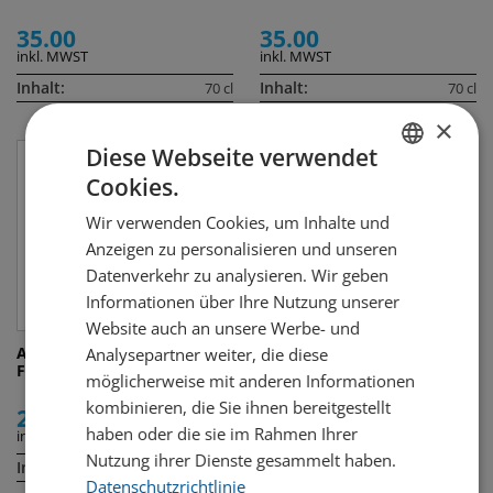
35.00
35.00
inkl. MWST
inkl. MWST
Inhalt:
Inhalt:
70 cl
70 cl
×
Diese Webseite verwendet
Cookies.
GERMAN
Wir verwenden Cookies, um Inhalte und
FRENCH
Anzeigen zu personalisieren und unseren
Datenverkehr zu analysieren. Wir geben
Informationen über Ihre Nutzung unserer
Website auch an unsere Werbe- und
Absolut Sensations Tropical
Koskenkorva Blueberry
Analysepartner weiter, die diese
Fruit
Juniper
möglicherweise mit anderen Informationen
kombinieren, die Sie ihnen bereitgestellt
29.50
27.00
haben oder die sie im Rahmen Ihrer
inkl. MWST
inkl. MWST
Nutzung ihrer Dienste gesammelt haben.
Inhalt:
Inhalt:
70 cl
70 cl
Datenschutzrichtlinie