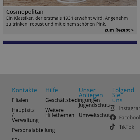
Cosmopolitan
Ein Klassiker, der erstmals 1934 erwähnt wird. Angenehm
zu trinken, robust und mit einem schönen Pink.
zum Rezept >
Kontakte
Hilfe
Unser
Folgend
Anliegen
Sie
uns
Filialen
Geschäftsbedingungen
Jugendschutz
Instagr
Hauptsitz
Weitere
/
Hilfethemen
Umweltschutz
Faceboo
Verwaltung
TikTok
Personalabteilung