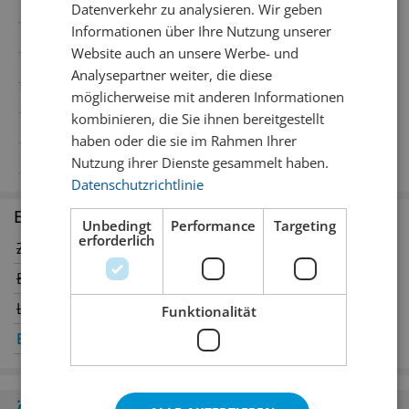
Region
Baselland
Datenverkehr zu analysieren. Wir geben
Informationen über Ihre Nutzung unserer
Wein-Art
Schaumwein
Website auch an unsere Werbe- und
Traubensorte
Pinot Noir
Analysepartner weiter, die diese
möglicherweise mit anderen Informationen
Temperatur
9° C
kombinieren, die Sie ihnen bereitgestellt
Passt zu
Apéro und zweisame Stunden.
haben oder die sie im Rahmen Ihrer
Alkoholgehalt
12% Vol.Alc.
Nutzung ihrer Dienste gesammelt haben.
Datenschutzrichtlinie
Erhältlich in den Filialen
Unbedingt
Performance
Targeting
erforderlich
Zürich
Winterthur
Bern
Genève
Luzern
Oerlikon
Funktionalität
Basel
✔
St. Gallen