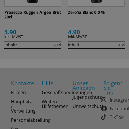
Prosecco Ruggeri Argeo Brut
Zero'si Blanc 0.0 %
20cl
5.90
4.90
inkl. MWST
inkl. MWST
Inhalt:
Inhalt:
20 cl
20 cl
Kontakte
Hilfe
Unser
Folgend
Anliegen
Sie
uns
Filialen
Geschäftsbedingungen
Jugendschutz
Instagr
Hauptsitz
Weitere
/
Hilfethemen
Umweltschutz
Faceboo
Verwaltung
TikTok
Personalabteilung