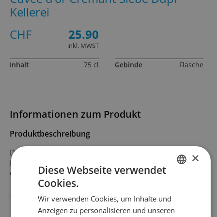
Kellerei
CHF
25.90
inkl. MWST
Inhalt
75 cl
Gebinde
Flasche
Informationen zum Produkt
Produktbeschreibung
Der baselbieter Schaumwein. Nach traditioneller
×
Methode aus schweizer Pinot-Noir-Trauben
Diese Webseite verwendet
verarbeitet.
Cookies.
GERMAN
Wir verwenden Cookies, um Inhalte und
FRENCH
Land
Schweiz
Anzeigen zu personalisieren und unseren