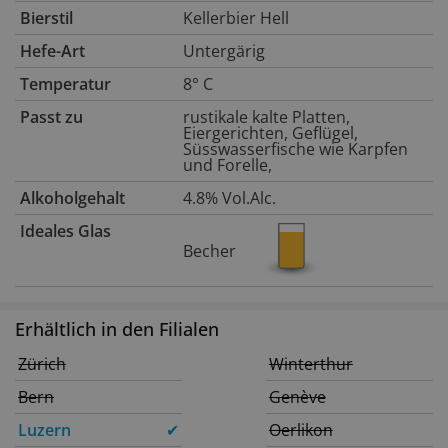
Bierstil
Kellerbier Hell
Hefe-Art
Untergärig
Temperatur
8° C
Passt zu
rustikale kalte Platten,
Eiergerichten, Geflügel,
Süsswasserfische wie Karpfen
und Forelle,
Alkoholgehalt
4.8% Vol.Alc.
Ideales Glas
Becher
Erhältlich in den Filialen
Zürich
Winterthur
Bern
Genève
Luzern
✔
Oerlikon