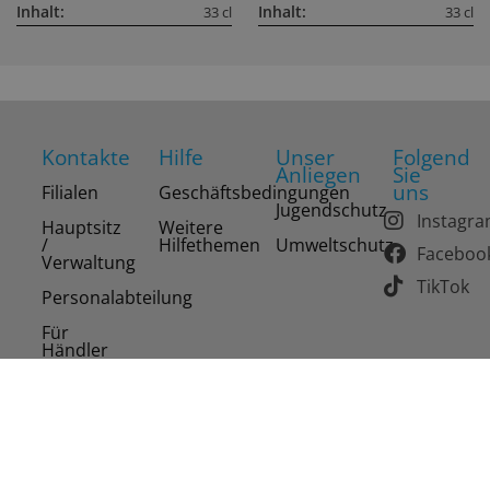
Inhalt:
Inhalt:
33 cl
33 cl
Kontakte
Hilfe
Unser
Folgend
Anliegen
Sie
uns
Filialen
Geschäftsbedingungen
Jugendschutz
Instagr
Hauptsitz
Weitere
/
Hilfethemen
Umweltschutz
Faceboo
Verwaltung
TikTok
Personalabteilung
Für
Händler
Copyright 2026 Drinks of the World AG. Alle Rechte