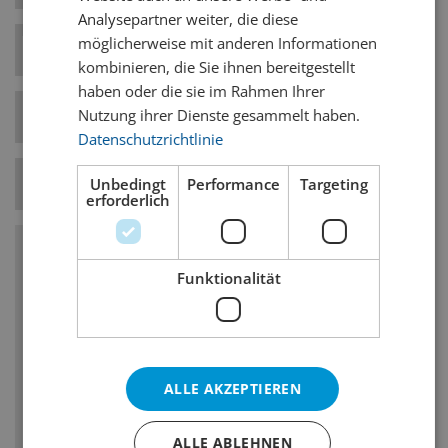
Analysepartner weiter, die diese
möglicherweise mit anderen Informationen
Hefe-Art
Untergärig
kombinieren, die Sie ihnen bereitgestellt
haben oder die sie im Rahmen Ihrer
Nutzung ihrer Dienste gesammelt haben.
Bierstil-Kategorie
Helle Biere
Datenschutzrichtlinie
Temperatur
8° C
Unbedingt
Performance
Targeting
erforderlich
Charakteristika
Funktionalität
Untergärig
Vollmundigkeit: mittel, malzbetont, oftmals
mit geringen Mengen an Schwefelstoffen
ALLE AKZEPTIEREN
(hefebedingt)
Bestimmte Sorten weisen einen intensiveren
ALLE ABLEHNEN