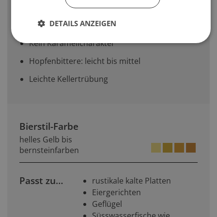
Hopfengeschmack/-charakter auf. Dies wird
jedoch durch das Malz ausgeglichen, um die
DETAILS ANZEIGEN
typischen Sortenmerkmale zu bewahren
Kein Karamellcharakter
Hopfenbittere: leicht bis mittel
Leichte Kellertrübung
Bierstil-Farbe
helles Gelb bis
bernsteinfarben
Passt zu…
rustikale kalte Platten
Eiergerichten
Geflügel
Süsswasserfische wie