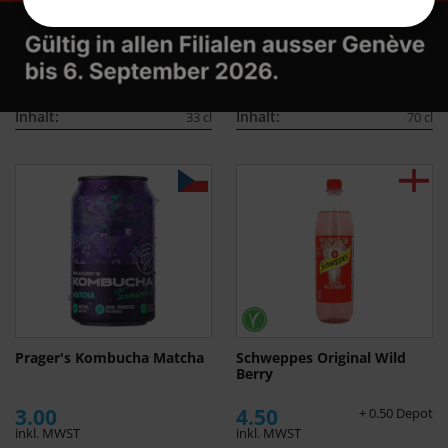
Samuels Schorle Yuzu
Monin Sirup Lavendel
3.80
22.50
+ 0.30 Depot
inkl. MWST
inkl. MWST
Inhalt:
Inhalt:
33 cl
70 cl
Prager's Kombucha Matcha
Schweppes Original Wild
Berry
3.00
4.50
+ 0.50 Depot
inkl. MWST
inkl. MWST