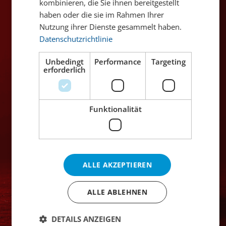
kombinieren, die Sie ihnen bereitgestellt
Erhältlich in den Filialen
haben oder die sie im Rahmen Ihrer
Nutzung ihrer Dienste gesammelt haben.
Zürich
✔
Winterthur
Datenschutzrichtlinie
Bern
Genève
Luzern
Oerlikon
Unbedingt
Performance
Targeting
erforderlich
Basel
✔
St. Gallen
Funktionalität
Ähnliche Produkte
ALLE AKZEPTIEREN
ALLE ABLEHNEN
DETAILS ANZEIGEN