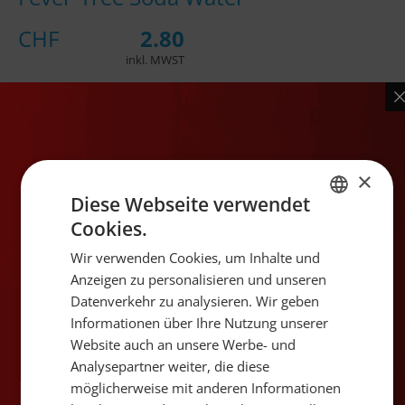
CHF
2.80
inkl. MWST
Inhalt
20 cl
Gebinde
Flasche
×
Informationen zum Produkt
Diese Webseite verwendet
Produktbeschreibung
Cookies.
GERMAN
Wir verwenden Cookies, um Inhalte und
–
FRENCH
Anzeigen zu personalisieren und unseren
Datenverkehr zu analysieren. Wir geben
Land
England
Informationen über Ihre Nutzung unserer
Website auch an unsere Werbe- und
Angaben zu
Ernährungswerten
Analysepartner weiter, die diese
möglicherweise mit anderen Informationen