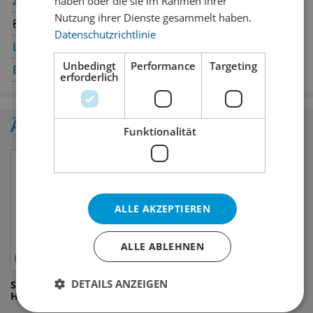
Zürich
✔
Winterthur
✔
haben oder die sie im Rahmen Ihrer
Nutzung ihrer Dienste gesammelt haben.
Bern
Genève
Datenschutzrichtlinie
Luzern
✔
Oerlikon
✔
Unbedingt
Performance
Targeting
Basel
✔
St. Gallen
✔
erforderlich
Ähnliche Produkte
Funktionalität
ALLE AKZEPTIEREN
ALLE ABLEHNEN
DETAILS ANZEIGEN
Samuel's Schorle
Kids Drink Barbie
Hagebutte-Himbeer