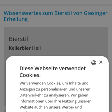
Wissenswertes zum Bierstil von Giesinger
Erhellung
Bierstil
Kellerbier Hell
Bei einem Kellerbier handelt es sich um ein
×
stärker gehopftes Bier mit höherem
Diese Webseite verwendet
Alkoholgehalt, wodurch sich seine
Cookies.
Lagerungsfähigkeit erhöht. Geschmacklich ist das
GERMAN
Kellerbier infolge der Hopfung etwas
Wir verwenden Cookies, um Inhalte und
FRENCH
aromatischer als das Zwickel. Im Mittelalter, als
Anzeigen zu personalisieren und unseren
es noch keine Kühlschränke gab, wurde es
Datenverkehr zu analysieren. Wir geben
vorzugsweise im Keller gelagert.
Informationen über Ihre Nutzung unserer
Website auch an unsere Werbe- und