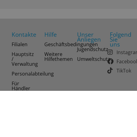
Kontakte
Hilfe
Unser
Folgend
Anliegen
Sie
uns
Filialen
Geschäftsbedingungen
Jugendschutz
Instagr
Hauptsitz
Weitere
/
Hilfethemen
Umweltschutz
Faceboo
Verwaltung
TikTok
Personalabteilung
Für
Händler
Copyright 2026 Drinks of the World AG. Alle Rechte
vorbehalten.