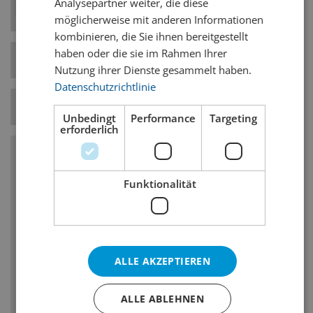
Analysepartner weiter, die diese
Hefe-Art
Untergärig
möglicherweise mit anderen Informationen
kombinieren, die Sie ihnen bereitgestellt
haben oder die sie im Rahmen Ihrer
Bierstil-Kategorie
Helle Biere
Nutzung ihrer Dienste gesammelt haben.
Datenschutzrichtlinie
Temperatur
8° C
Unbedingt
Performance
Targeting
erforderlich
Charakteristika
Funktionalität
Untergärig
Vollmundigkeit: mittel, malzbetont, oftmals
mit geringen Mengen an Schwefelstoffen
(hefebedingt)
ALLE AKZEPTIEREN
Bestimmte Sorten weisen einen intensiveren
Hopfengeschmack/-charakter auf. Dies wird
ALLE ABLEHNEN
jedoch durch das Malz ausgeglichen, um die