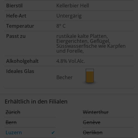
Bierstil
Kellerbier Hell
Hefe-Art
Untergärig
Temperatur
8° C
Passt zu
rustikale kalte Platten,
Eiergerichten, Geflügel,
Süsswasserfische wie Karpfen
und Forelle,
Alkoholgehalt
4.8% Vol.Alc.
Ideales Glas
Becher
Erhältlich in den Filialen
Zürich
Winterthur
Bern
Genève
Luzern
✔
Oerlikon