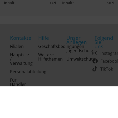
Inhalt:
Inhalt:
33 cl
50 cl
Kontakte
Hilfe
Unser
Folgend
Anliegen
Sie
uns
Filialen
Geschäftsbedingungen
Jugendschutz
Instagr
Hauptsitz
Weitere
/
Hilfethemen
Umweltschutz
Faceboo
Verwaltung
TikTok
Personalabteilung
Für
Händler
Copyright 2026 Drinks of the World AG. Alle Rechte