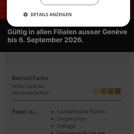
Hopfengeschmack/-charakter auf. Dies wird
jedoch durch das Malz ausgeglichen, um die
DETAILS ANZEIGEN
typischen Sortenmerkmale zu bewahren
Kein Karamellcharakter
Hopfenbittere: leicht bis mittel
Leichte Kellertrübung
Bierstil-Farbe
helles Gelb bis
bernsteinfarben
Passt zu…
rustikale kalte Platten
Eiergerichten
Geflügel
Süsswasserfische wie