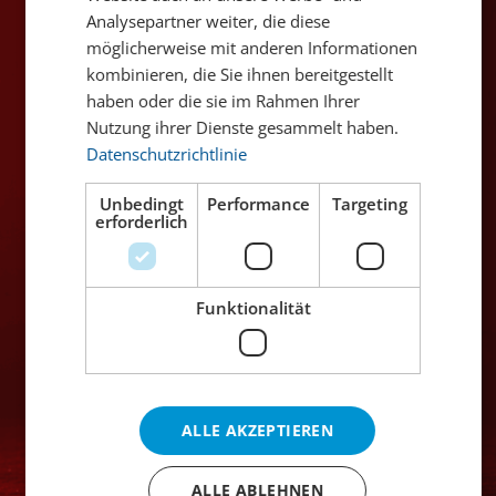
Analysepartner weiter, die diese
möglicherweise mit anderen Informationen
Hefe-Art
Untergärig
kombinieren, die Sie ihnen bereitgestellt
haben oder die sie im Rahmen Ihrer
Nutzung ihrer Dienste gesammelt haben.
Bierstil-Kategorie
Helle Biere
Datenschutzrichtlinie
Temperatur
8° C
Unbedingt
Performance
Targeting
erforderlich
Charakteristika
Funktionalität
Untergärig
Vollmundigkeit: mittel, malzbetont, oftmals
mit geringen Mengen an Schwefelstoffen
ALLE AKZEPTIEREN
(hefebedingt)
Bestimmte Sorten weisen einen intensiveren
ALLE ABLEHNEN