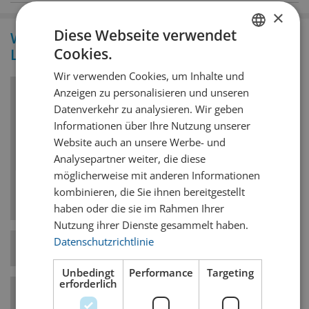
×
Diese Webseite verwendet
Wissenswertes zum Bierstil von
Cookies.
Lindemans Kriek
GERMAN
Wir verwenden Cookies, um Inhalte und
FRENCH
Anzeigen zu personalisieren und unseren
Bierstil
Datenverkehr zu analysieren. Wir geben
Informationen über Ihre Nutzung unserer
Fruchtbiere
Website auch an unsere Werbe- und
Analysepartner weiter, die diese
Werden mit Fruchtsaft oder echten Früchten
möglicherweise mit anderen Informationen
gebraut und können ein Spektrum von trocken
kombinieren, die Sie ihnen bereitgestellt
bis süss haben.
haben oder die sie im Rahmen Ihrer
Nutzung ihrer Dienste gesammelt haben.
Datenschutzrichtlinie
Hefe-Art
Untergärig
Unbedingt
Performance
Targeting
erforderlich
Bierstil-Kategorie
Exotisch / Spezial