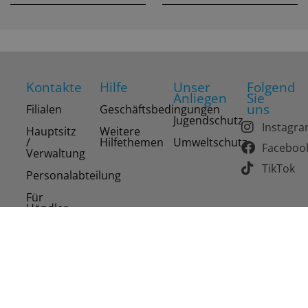
Kontakte
Hilfe
Unser
Folgend
Anliegen
Sie
uns
Filialen
Geschäftsbedingungen
Jugendschutz
Instagr
Hauptsitz
Weitere
/
Hilfethemen
Umweltschutz
Faceboo
Verwaltung
TikTok
Personalabteilung
Für
Händler
Copyright 2026 Drinks of the World AG. Alle Rechte
vorbehalten.